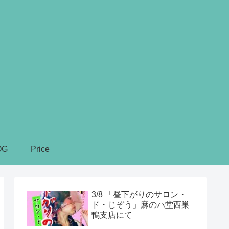
OG
Price
3/8 「昼下がりのサロン・
ド・じぞう」麻のハ堂西巣
鴨支店にて