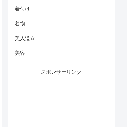
着付け
着物
美人道☆
美容
スポンサーリンク