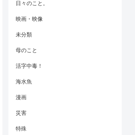
日々のこと。
映画・映像
未分類
母のこと
活字中毒！
海水魚
漫画
災害
特殊