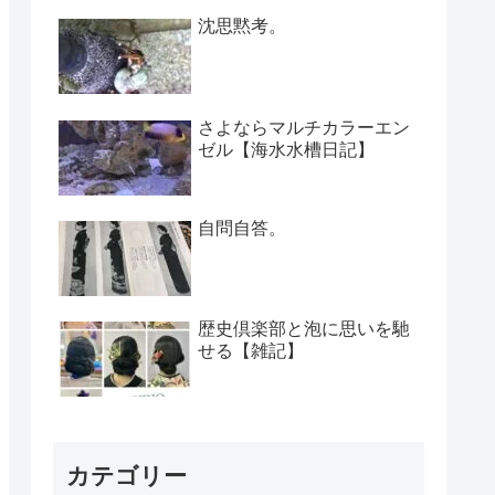
沈思黙考。
さよならマルチカラーエン
ゼル【海水水槽日記】
自問自答。
歴史倶楽部と泡に思いを馳
せる【雑記】
カテゴリー