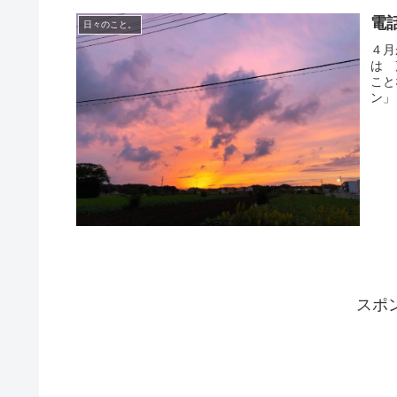
電
日々のこと。
４月
は 
こと
ン」
スポ