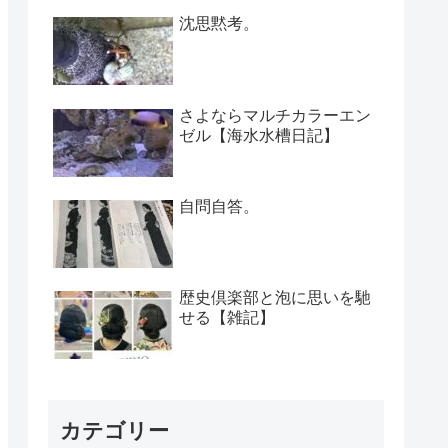
沈思黙考。
さよならマルチカラーエン
ゼル【海水水槽日記】
自問自答。
歴史倶楽部と泡に思いを馳
せる【雑記】
カテゴリー