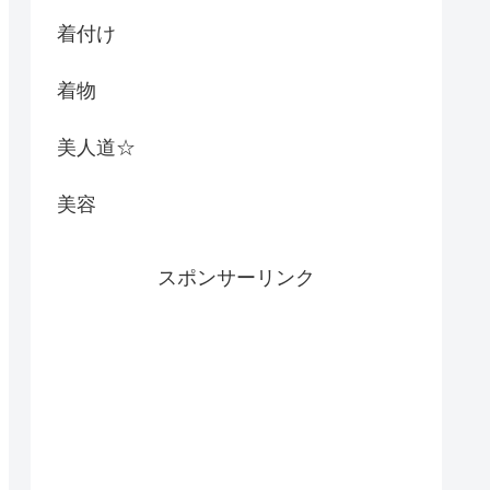
着付け
着物
美人道☆
美容
スポンサーリンク