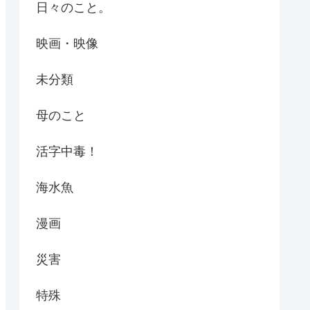
日々のこと。
映画・映像
未分類
母のこと
活字中毒！
海水魚
漫画
災害
特殊