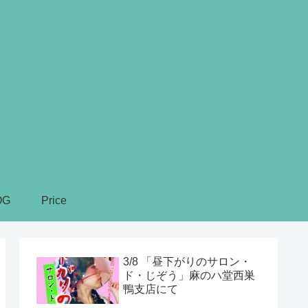
OG
Price
3/8 「昼下がりのサロン・
ド・じぞう」麻のハ堂西巣
鴨支店にて