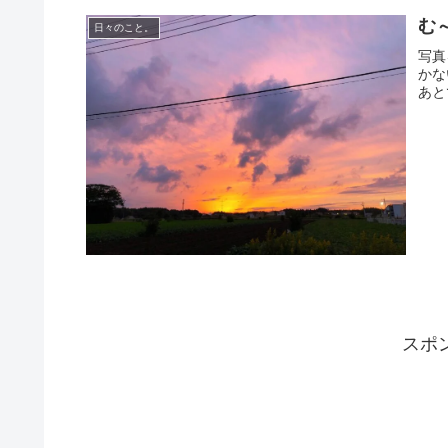
む
日々のこと。
写真
かな
あと
スポ