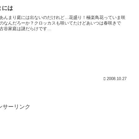
まには
あんまり庭には出ないのだけれど…花盛り！極楽鳥花っていま咲
のなんだろーか？クロッカスも咲いてたけどあいつは春咲きで
古谷家庭は謎だらけです…
2008.10.27
ンサーリンク