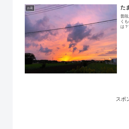
た
お花
普段
くも
は？
スポ