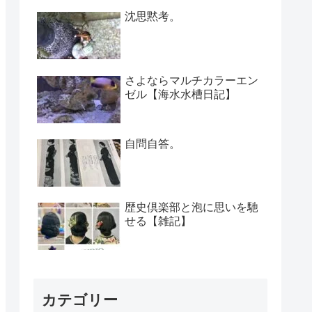
沈思黙考。
さよならマルチカラーエン
ゼル【海水水槽日記】
自問自答。
歴史倶楽部と泡に思いを馳
せる【雑記】
カテゴリー