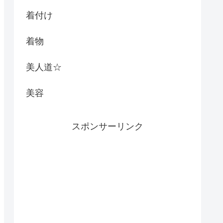
着付け
着物
美人道☆
美容
スポンサーリンク