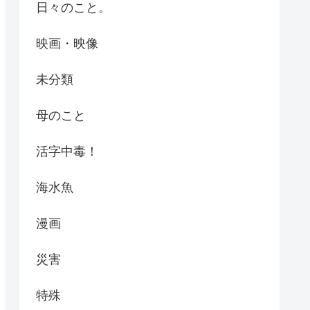
日々のこと。
映画・映像
未分類
母のこと
活字中毒！
海水魚
漫画
災害
特殊