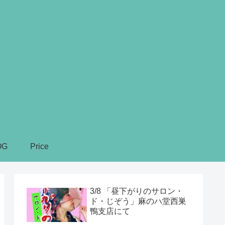
OG
Price
3/8 「昼下がりのサロン・
ド・じぞう」麻のハ堂西巣
鴨支店にて