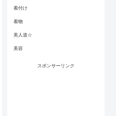
着付け
着物
美人道☆
美容
スポンサーリンク