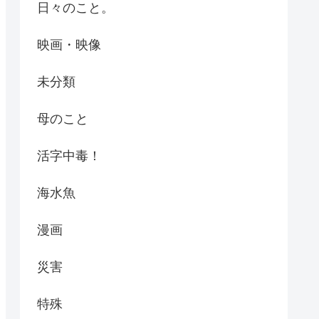
日々のこと。
映画・映像
未分類
母のこと
活字中毒！
海水魚
漫画
災害
特殊