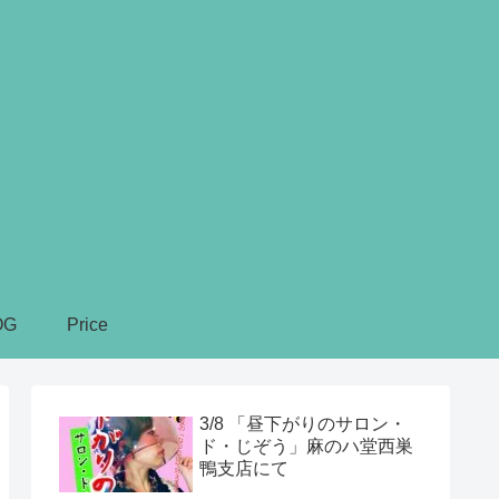
OG
Price
3/8 「昼下がりのサロン・
ド・じぞう」麻のハ堂西巣
鴨支店にて