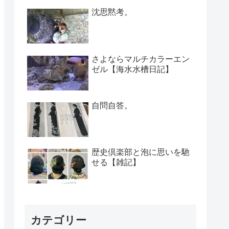
沈思黙考。
さよならマルチカラーエン
ゼル【海水水槽日記】
自問自答。
歴史倶楽部と泡に思いを馳
せる【雑記】
カテゴリー