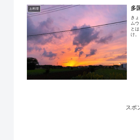
多
お料理
きょ
ムウ
とは
け。
スポ