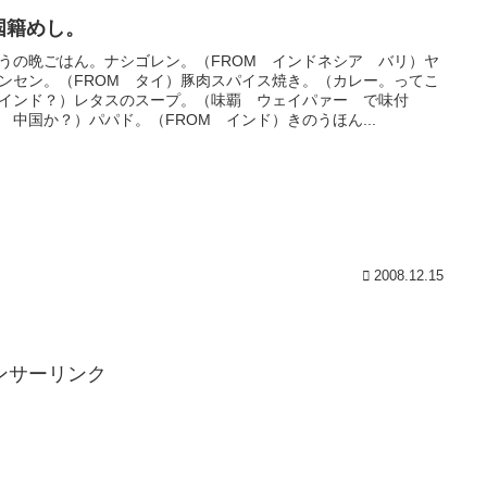
国籍めし。
うの晩ごはん。ナシゴレン。（FROM インドネシア バリ）ヤ
ンセン。（FROM タイ）豚肉スパイス焼き。（カレー。ってこ
インド？）レタスのスープ。（味覇 ウェイパァー で味付
 中国か？）パパド。（FROM インド）きのうほん...
2008.12.15
ンサーリンク