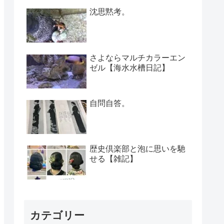
沈思黙考。
さよならマルチカラーエン
ゼル【海水水槽日記】
自問自答。
歴史倶楽部と泡に思いを馳
せる【雑記】
カテゴリー