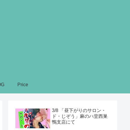
OG
Price
3/8 「昼下がりのサロン・
ド・じぞう」麻のハ堂西巣
鴨支店にて