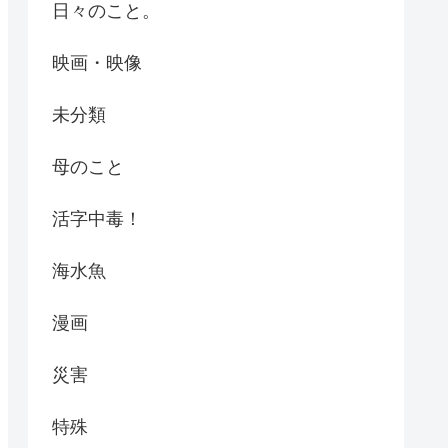
日々のこと。
映画・映像
未分類
母のこと
活字中毒！
海水魚
漫画
災害
特殊