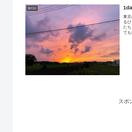
1da
旅行記
東京
るひ
たち
ても
スポ