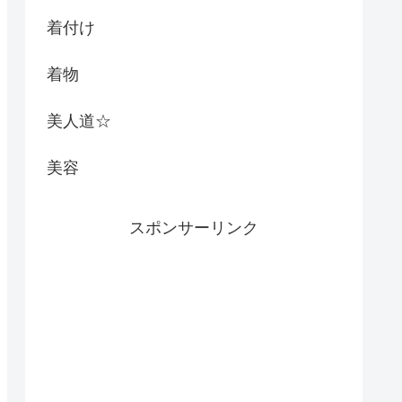
着付け
着物
美人道☆
美容
スポンサーリンク