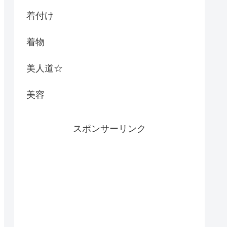
着付け
着物
美人道☆
美容
スポンサーリンク