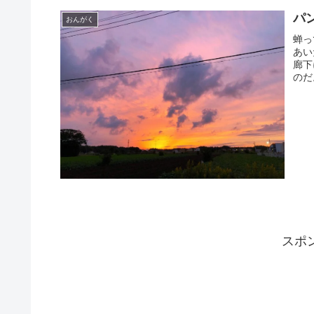
パ
おんがく
蝉っ
あい
廊下
のだ
スポ