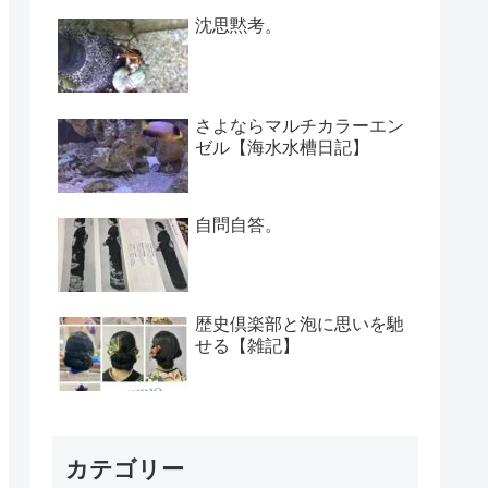
沈思黙考。
さよならマルチカラーエン
ゼル【海水水槽日記】
自問自答。
歴史倶楽部と泡に思いを馳
せる【雑記】
カテゴリー