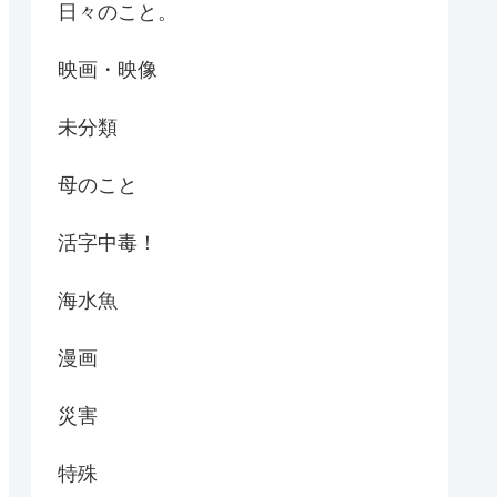
日々のこと。
映画・映像
未分類
母のこと
活字中毒！
海水魚
漫画
災害
特殊