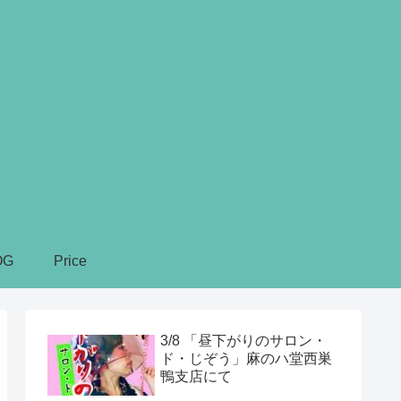
OG
Price
3/8 「昼下がりのサロン・
ド・じぞう」麻のハ堂西巣
鴨支店にて