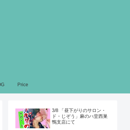
OG
Price
3/8 「昼下がりのサロン・
ド・じぞう」麻のハ堂西巣
鴨支店にて