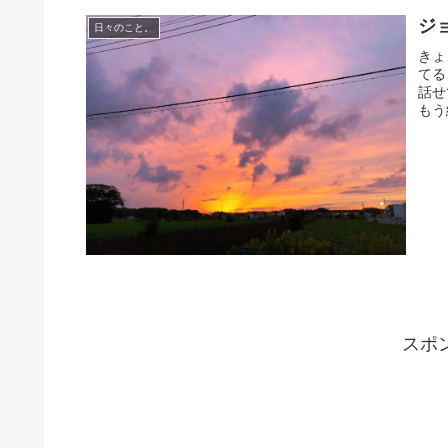
ジ
日々のこと。
きょ
てる
話せ
もう
スポ