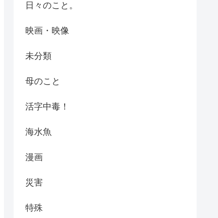
日々のこと。
映画・映像
未分類
母のこと
活字中毒！
海水魚
漫画
災害
特殊