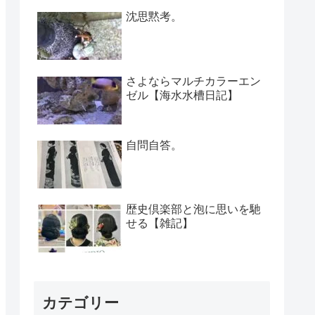
沈思黙考。
さよならマルチカラーエン
ゼル【海水水槽日記】
自問自答。
歴史倶楽部と泡に思いを馳
せる【雑記】
カテゴリー