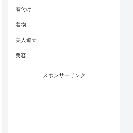
着付け
着物
美人道☆
美容
スポンサーリンク