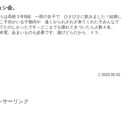
ョシ会。
うは高校３年B組 一部の女子で ひさびさに飲みました！結婚し
こ子供がいる子都内や 遠くからわざわざ来てくれた子みんなで
てたのしかったです～どこまでも喋れてきづいたら人数４名、
終電。あまいものも必要です。揚げどらだから ドラ...
2010.05.02
ンサーリンク