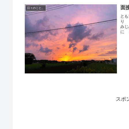
面
日々のこと。
とも
り 
みじ
に 
スポ