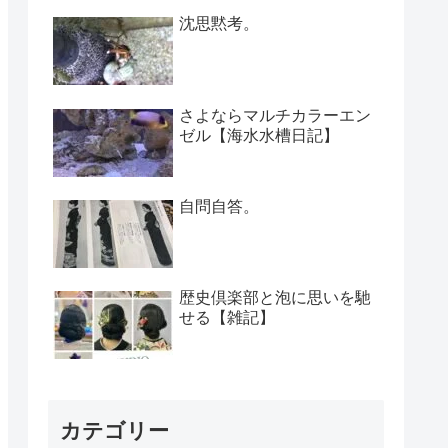
沈思黙考。
さよならマルチカラーエン
ゼル【海水水槽日記】
自問自答。
歴史倶楽部と泡に思いを馳
せる【雑記】
カテゴリー