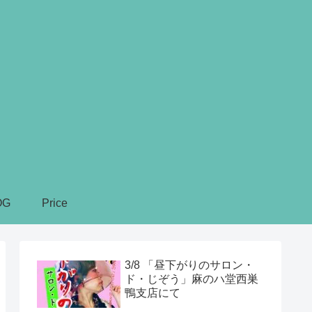
OG
Price
3/8 「昼下がりのサロン・
ド・じぞう」麻のハ堂西巣
鴨支店にて