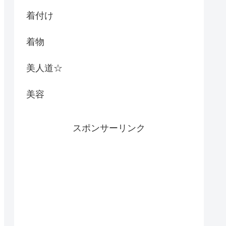
着付け
着物
美人道☆
美容
スポンサーリンク