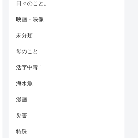
日々のこと。
映画・映像
未分類
母のこと
活字中毒！
海水魚
漫画
災害
特殊