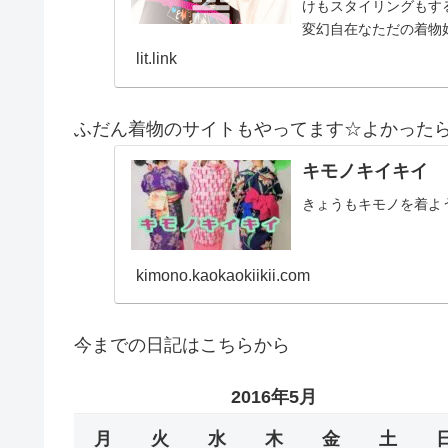
けもスタイリングもする
変幻自在なただの着物
とスタイルを１…
lit.link
ふだん着物のサイトもやってます☆よかった
キモノキイキイ
きょうもキモノを着よ
kimono.kaokaokiikii.com
今までの日記はこちらから
2016年5月
月
火
水
木
金
土