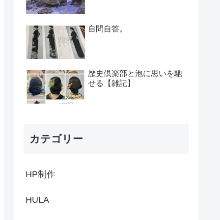
自問自答。
歴史倶楽部と泡に思いを馳
せる【雑記】
カテゴリー
HP制作
HULA