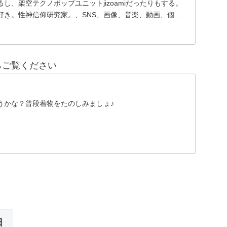
し、架空テクノポップユニットjizoamiだったりもする。
好き。性神信仰研究家。、SNS、画像、音楽、動画、個性
らご覧ください
うかな？普段着物をたのしみましょ♪
日