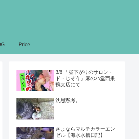
OG
Price
3/8 「昼下がりのサロン・
ド・じぞう」麻のハ堂西巣
鴨支店にて
沈思黙考。
さよならマルチカラーエン
ゼル【海水水槽日記】