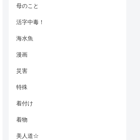
母のこと
活字中毒！
海水魚
漫画
災害
特殊
着付け
着物
美人道☆