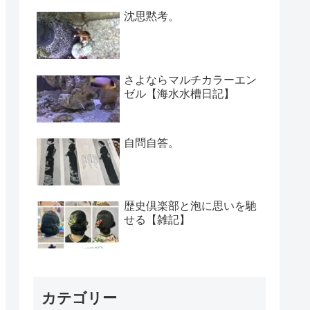
沈思黙考。
さよならマルチカラーエン
ゼル【海水水槽日記】
自問自答。
歴史倶楽部と泡に思いを馳
せる【雑記】
カテゴリー