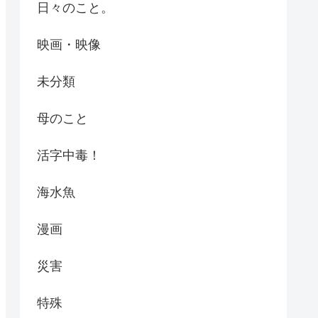
日々のこと。
映画・映像
未分類
母のこと
活字中毒！
海水魚
漫画
災害
特殊