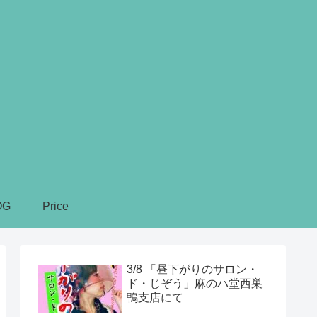
OG
Price
3/8 「昼下がりのサロン・
ド・じぞう」麻のハ堂西巣
鴨支店にて