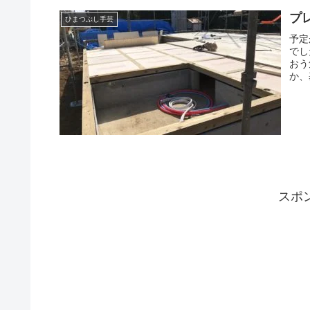
プ
ひまつぶし手芸
予定
でし
おう
か、
スポ