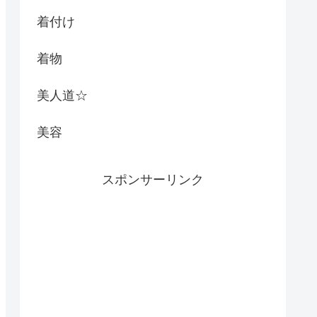
着付け
着物
美人道☆
美容
スポンサーリンク