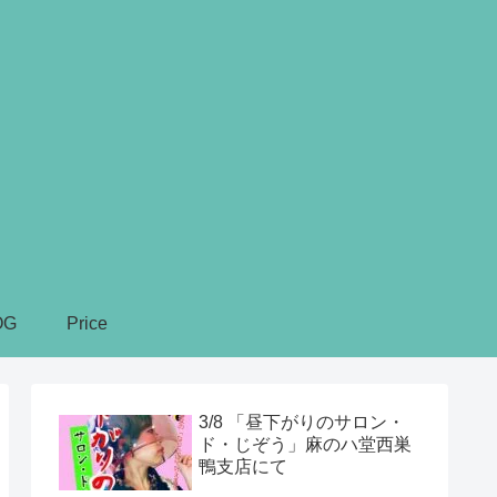
OG
Price
3/8 「昼下がりのサロン・
ド・じぞう」麻のハ堂西巣
鴨支店にて