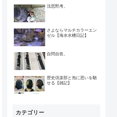
沈思黙考。
さよならマルチカラーエン
ゼル【海水水槽日記】
自問自答。
歴史倶楽部と泡に思いを馳
せる【雑記】
カテゴリー