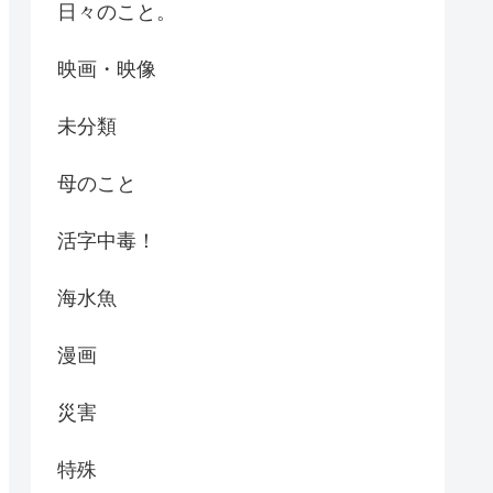
日々のこと。
映画・映像
未分類
母のこと
活字中毒！
海水魚
漫画
災害
特殊