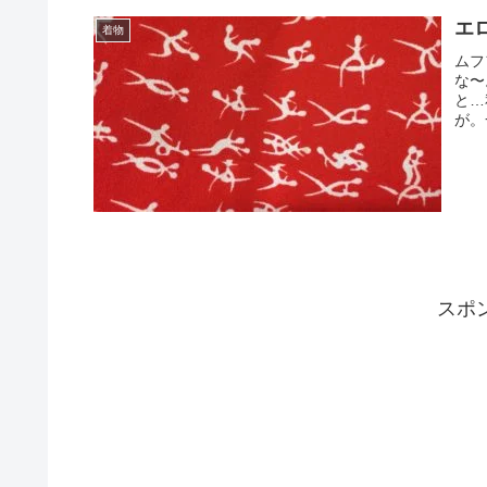
エ
着物
ムフ
な〜
と…
が。
スポ