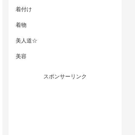
着付け
着物
美人道☆
美容
スポンサーリンク