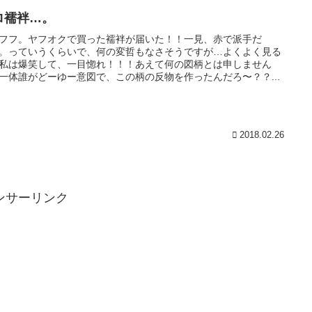
ロ襦袢…。
フフ。ヤフオクで買った襦袢が届いた！！一見、赤で派手だ
。っていうくらいで、何の変哲もなさそうですが…よくよく見る
私は爆笑して、一目惚れ！！！あえて何の図柄とは申しません
一体誰がどーゆー意図で、この柄の反物を作ったんだろ〜？？...
2018.02.26
ンサーリンク