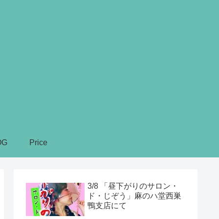
OG
Price
3/8 「昼下がりのサロン・
ド・じぞう」麻のハ堂西巣
鴨支店にて