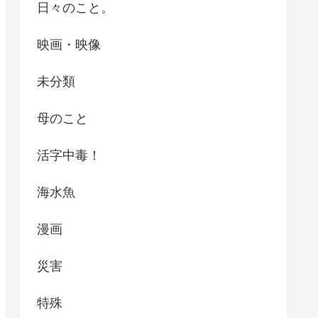
日々のこと。
映画・映像
未分類
母のこと
活字中毒！
海水魚
漫画
災害
特殊