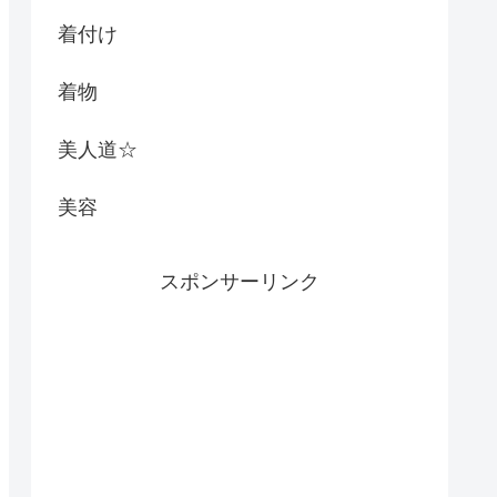
着付け
着物
美人道☆
美容
スポンサーリンク