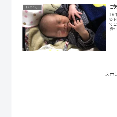
ご
日々のこと。
1番
染予
てご
初の
スポ