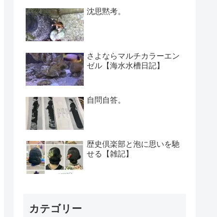
沈思黙考。
さよならマルチカラーエン
ゼル【海水水槽日記】
自問自答。
歴史倶楽部と泡に思いを馳
せる【雑記】
カテゴリー