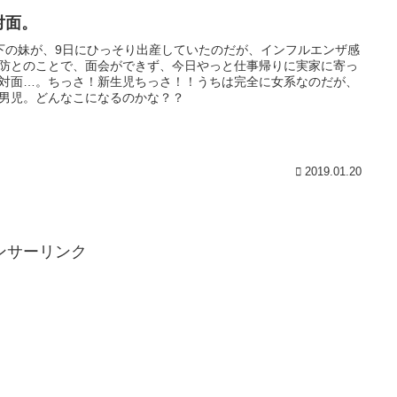
対面。
下の妹が、9日にひっそり出産していたのだが、インフルエンザ感
防とのことで、面会ができず、今日やっと仕事帰りに実家に寄っ
対面…。ちっさ！新生児ちっさ！！うちは完全に女系なのだが、
男児。どんなこになるのかな？？
2019.01.20
ンサーリンク