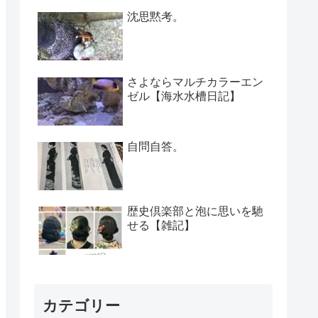
沈思黙考。
さよならマルチカラーエン
ゼル【海水水槽日記】
自問自答。
歴史倶楽部と泡に思いを馳
せる【雑記】
カテゴリー