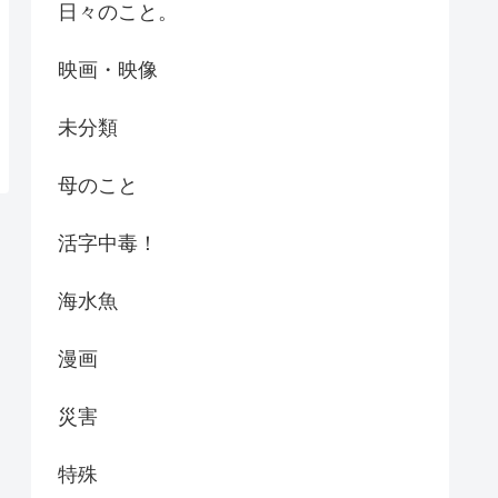
日々のこと。
映画・映像
未分類
母のこと
活字中毒！
海水魚
漫画
災害
特殊