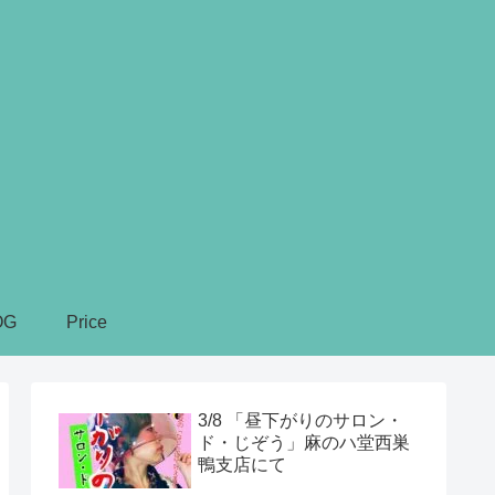
OG
Price
3/8 「昼下がりのサロン・
ド・じぞう」麻のハ堂西巣
鴨支店にて