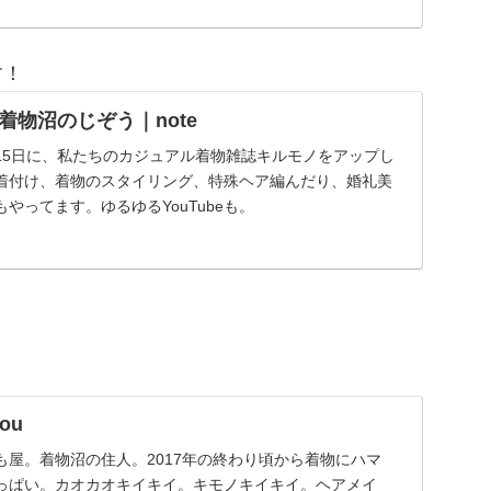
す！
着物沼のじぞう｜note
15日に、私たちのカジュアル着物雑誌キルモノをアップし
着付け、着物のスタイリング、特殊ヘア編んだり、婚礼美
やってます。ゆるゆるYouTubeも。
ou
も屋。着物沼の住人。2017年の終わり頃から着物にハマ
っぱい。カオカオキイキイ。キモノキイキイ。ヘアメイ