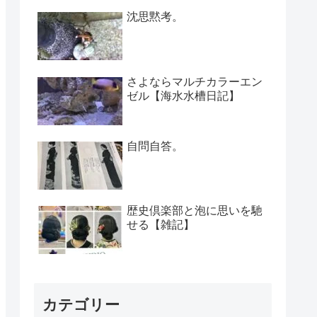
沈思黙考。
さよならマルチカラーエン
ゼル【海水水槽日記】
自問自答。
歴史倶楽部と泡に思いを馳
せる【雑記】
カテゴリー