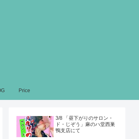
OG
Price
3/8 「昼下がりのサロン・
ド・じぞう」麻のハ堂西巣
鴨支店にて