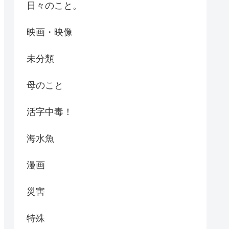
日々のこと。
映画・映像
未分類
母のこと
活字中毒！
海水魚
漫画
災害
特殊