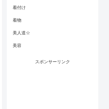
着付け
着物
美人道☆
美容
スポンサーリンク