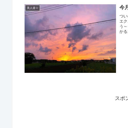
今
美人道☆
つい
エク
う～
かる
スポ