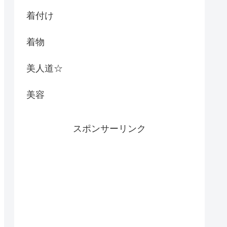
着付け
着物
美人道☆
美容
スポンサーリンク