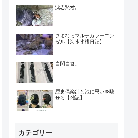
沈思黙考。
さよならマルチカラーエン
ゼル【海水水槽日記】
自問自答。
歴史倶楽部と泡に思いを馳
せる【雑記】
カテゴリー