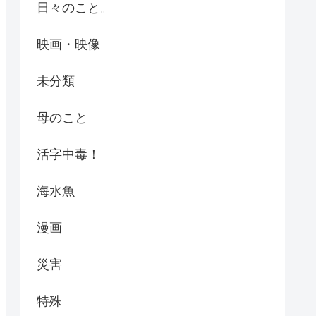
日々のこと。
映画・映像
未分類
母のこと
活字中毒！
海水魚
漫画
災害
特殊