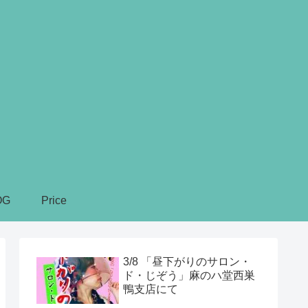
OG
Price
3/8 「昼下がりのサロン・
ド・じぞう」麻のハ堂西巣
鴨支店にて