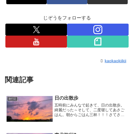
じぞうをフォローする
kaokaokiikii
関連記事
日の出散歩
旅行記
五時前にみんなで起きて、日の出散歩。
綺麗だった～そして、二度寝してあさご
はん。朝からごはん三杯！！！さてさ
て、熱川 伊東方面へ向かいます。