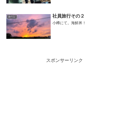
ぼう とは？一説には、平左の女房 が
なまって へいさんぼうになったという
話も。また、平三=平産 坊=男根という
説もあるらしい。なる...
社員旅行その２
旅行記
小樽にて。海鮮丼！
スポンサーリンク