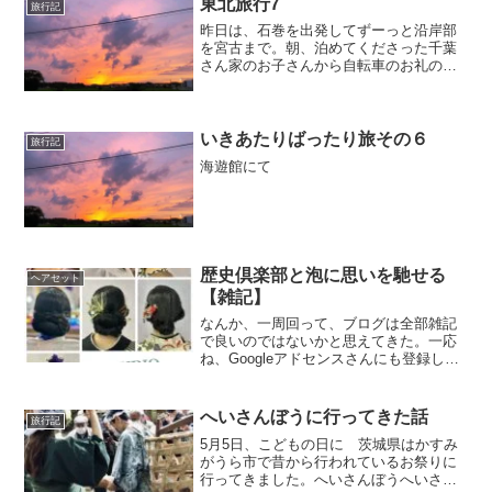
東北旅行7
旅行記
昨日は、石巻を出発してずーっと沿岸部
を宮古まで。朝、泊めてくださった千葉
さん家のお子さんから自転車のお礼の手
紙とプレゼントを頂きました。さらに、
朝ごはんまでご馳走になってしまいまし
た！美味しいお刺身やらホタテやら、ほ
んとうにありがとうござい...
いきあたりばったり旅その６
旅行記
海遊館にて
歴史倶楽部と泡に思いを馳せる
ヘアセット
【雑記】
なんか、一周回って、ブログは全部雑記
で良いのではないかと思えてきた。一応
ね、Googleアドセンスさんにも登録して
るし、たまーにアフィリエイトリンク貼
ったりしてるから、もうちょっと中身の
あることを書こう！と思ったりもした。
へいさんぼうに行ってきた話
旅行記
でもさ、続かないの...
5月5日、こどもの日に 茨城県はかすみ
がうら市で昔から行われているお祭りに
行ってきました。へいさんぼうへいさん