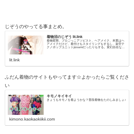
じぞうのやってる事まとめ。
着物沼のじぞう lit.link
着物変態、プロごっこアソビスト、ヘアメイク、本業はヘ
アメイクだけど、着付けもスタイリングもするし、架空テ
クノポップユニットjizoamiだったりもする。変幻自在なた
だの着物好き。性神信仰研究家。、SNS、画像、音楽、動
画、個性とスタイルを１…
lit.link
ふだん着物のサイトもやってます☆よかったらご覧くださ
い
キモノキイキイ
きょうもキモノを着ようかな？普段着物をたのしみましょ♪
kimono.kaokaokiikii.com