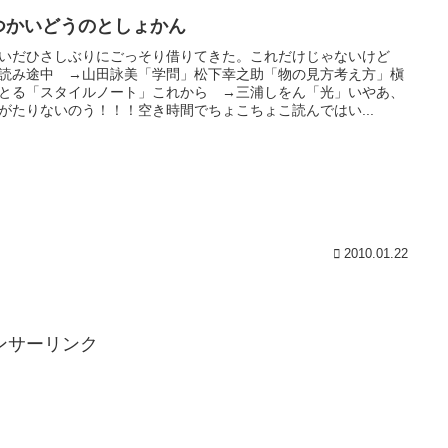
つかいどうのとしょかん
いだひさしぶりにごっそり借りてきた。これだけじゃないけど
読み途中 →山田詠美「学問」松下幸之助「物の見方考え方」槇
とる「スタイルノート」これから →三浦しをん「光」いやあ、
がたりないのう！！！空き時間でちょこちょこ読んではい...
2010.01.22
ンサーリンク