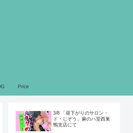
OG
Price
3/8 「昼下がりのサロン・
ド・じぞう」麻のハ堂西巣
鴨支店にて