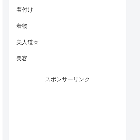
着付け
着物
美人道☆
美容
スポンサーリンク