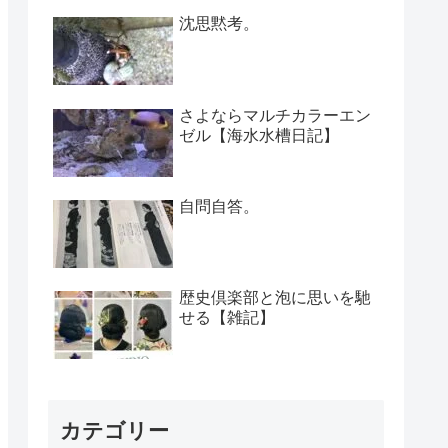
沈思黙考。
さよならマルチカラーエン
ゼル【海水水槽日記】
自問自答。
歴史倶楽部と泡に思いを馳
せる【雑記】
カテゴリー