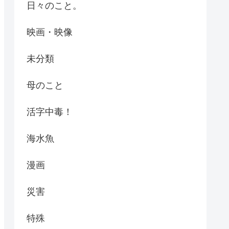
日々のこと。
映画・映像
未分類
母のこと
活字中毒！
海水魚
漫画
災害
特殊