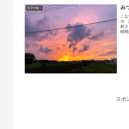
み
活字中毒！
こな
今 
村さ
時間
スポ