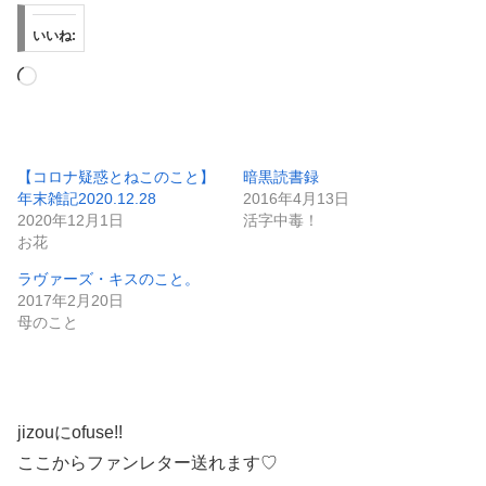
いいね:
読
み
込
み
【コロナ疑惑とねこのこと】
暗黒読書録
年末雑記2020.12.28
2016年4月13日
中…
2020年12月1日
活字中毒！
お花
ラヴァーズ・キスのこと。
2017年2月20日
母のこと
jizouにofuse!!
ここからファンレター送れます♡