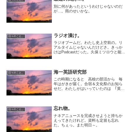
した。（できれば家が建つ...
別に何があったというわけじゃないのだ
が…。雨のせいかな。
ラジオ漬け。
日々のこと。
ラジオブームだ。わたし史上空前の。リ
アルタイムじゃないんだけどさ。きっか
けはPodcastだった。久保ミツロウと能町
みね子の俺たちデトックス女子会Podcast
があることに気づき、っていうか、この
二人でオールナイトニッポンやってたん
だ！って...
海一英語研究部
日々のこと。
この時期になると 高校の部活から 毎
年はがきが届く。合宿＆文化祭のお知ら
せだ。わたしがはいっていたのは ｢英研
部」ちょっと変わった部活で活動内容は
６月の文化祭に 英語劇を上演する！と
いうもの。つまり ３ヶ月しか活動しな
い。活動内容もさること...
忘れ物。
日々のこと。
ナネアニュースを完成させようと持ちか
えってきたけれど。資料も定規も忘れ
た。ちぇっ。また明日～。