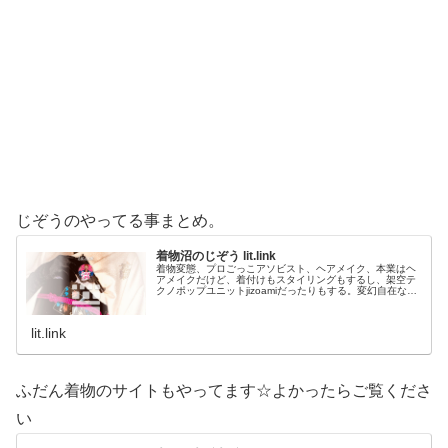
じぞうのやってる事まとめ。
着物沼のじぞう lit.link
着物変態、プロごっこアソビスト、ヘアメイク、本業はヘ
アメイクだけど、着付けもスタイリングもするし、架空テ
クノポップユニットjizoamiだったりもする。変幻自在なた
だの着物好き。性神信仰研究家。、SNS、画像、音楽、動
画、個性とスタイルを１…
lit.link
ふだん着物のサイトもやってます☆よかったらご覧くださ
い