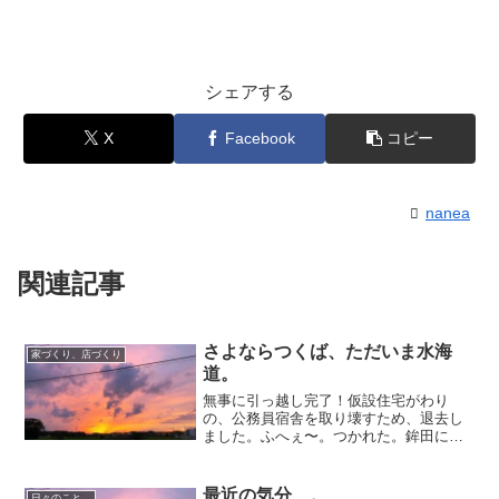
シェアする
X
Facebook
コピー
nanea
関連記事
さよならつくば、ただいま水海
家づくり、店づくり
道。
無事に引っ越し完了！仮設住宅がわり
の、公務員宿舎を取り壊すため、退去し
ました。ふへぇ〜。つかれた。鉾田に家
が建つまでは、しばらくの水海道生活。
あと何日かは、物の整理と片付けに追わ
れるな…。約2年間、ありがとうございま
最近の気分…。
日々のこと。