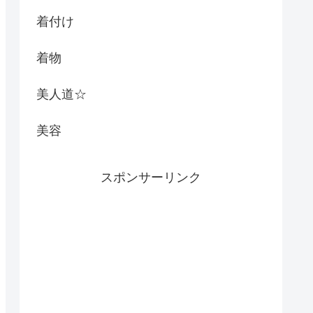
着付け
着物
美人道☆
美容
スポンサーリンク