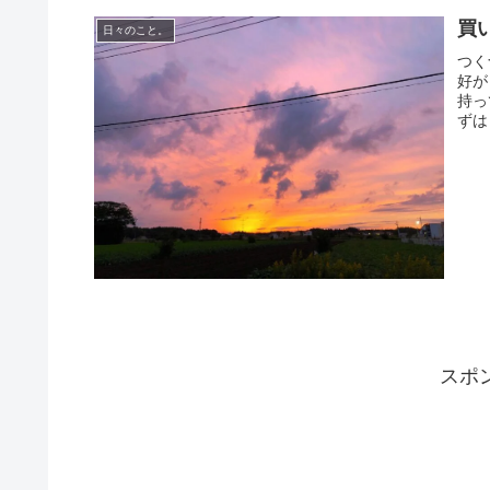
買
日々のこと。
つく
好が
持っ
ずは
スポ