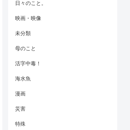
日々のこと。
映画・映像
未分類
母のこと
活字中毒！
海水魚
漫画
災害
特殊