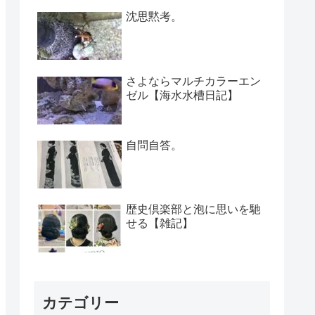
沈思黙考。
さよならマルチカラーエン
ゼル【海水水槽日記】
自問自答。
歴史倶楽部と泡に思いを馳
せる【雑記】
カテゴリー