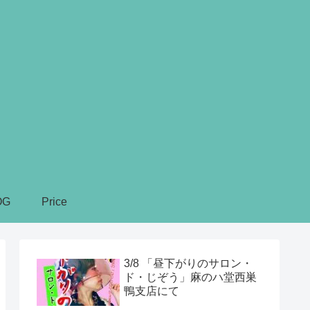
OG
Price
3/8 「昼下がりのサロン・
ド・じぞう」麻のハ堂西巣
鴨支店にて