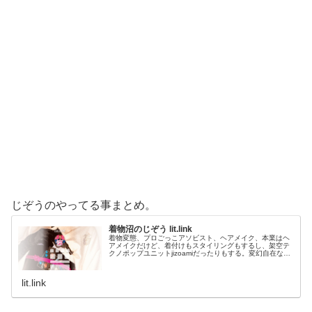
じぞうのやってる事まとめ。
着物沼のじぞう lit.link
着物変態、プロごっこアソビスト、ヘアメイク、本業はヘ
アメイクだけど、着付けもスタイリングもするし、架空テ
クノポップユニットjizoamiだったりもする。変幻自在なた
だの着物好き。性神信仰研究家。、SNS、画像、音楽、動
画、個性とスタイルを１…
lit.link