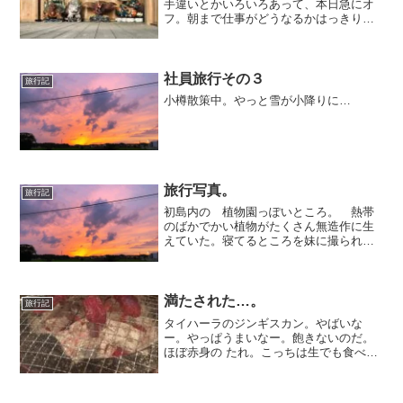
手違いとかいろいろあって、本日急にオ
フ。朝まで仕事がどうなるかはっきりし
なかったので、とりあえず現場に向か
う。でもこの流れだと8割がた仕事じゃな
くなるなー。そしたらどこ行こうかな
ぁ？何しようかなあ？？と、...
社員旅行その３
旅行記
小樽散策中。やっと雪が小降りに…
旅行写真。
旅行記
初島内の 植物園っぽいところ。 熱帯
のばかでかい植物がたくさん無造作に生
えていた。寝てるところを妹に撮られて
た....ハンモック最高です～ 爆睡！しっ
かりタンクトップ焼けしてしまいまし
た。初島は猫が多い。みんな 海辺でだ
らっとしてる。写真は...
満たされた…。
旅行記
タイハーラのジンギスカン。やばいな
ー。やっぱうまいなー。飽きないのだ。
ほぼ赤身の たれ。こっちは生でも食べら
れる。ユッケみたいな感じ。塩ジンギス
カン。こっちは焼肉感のある感じ。脂も
適度にあって。マッコリと、これと…。