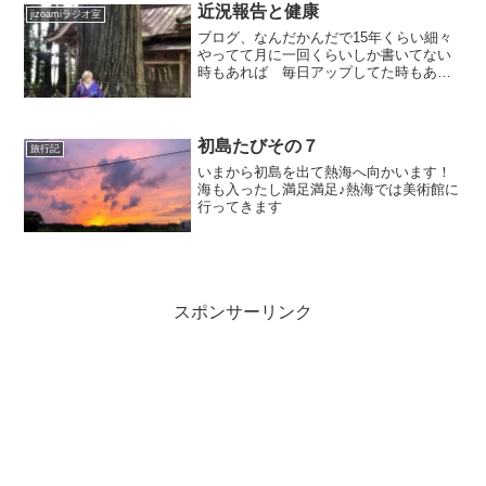
ほかはなんもいらない。幸...
近況報告と健康
jizoamiラジオ室
ブログ、なんだかんだで15年くらい細々
やってて月に一回くらいしか書いてない
時もあれば 毎日アップしてた時もあ
り。最近は比較的マメにあげるようにし
てたんですけどね。人間というのは弱い
もので、出来なくなる時があるんですよ
ね。まあそーゆーもんなの...
初島たびその７
旅行記
いまから初島を出て熱海へ向かいます！
海も入ったし満足満足♪熱海では美術館に
行ってきます
スポンサーリンク