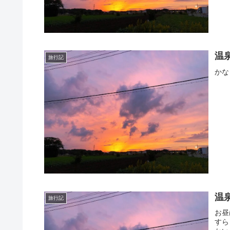
温
旅行記
かな
温
旅行記
お昼
すら