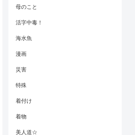
母のこと
活字中毒！
海水魚
漫画
災害
特殊
着付け
着物
美人道☆