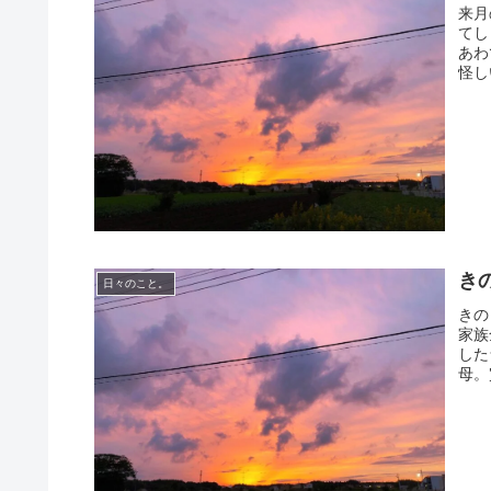
来月
てし
あわ
怪し
き
日々のこと。
きの
家族
した
母。