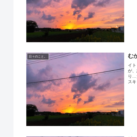
む
日々のこと。
イト
が、
り…
スキ