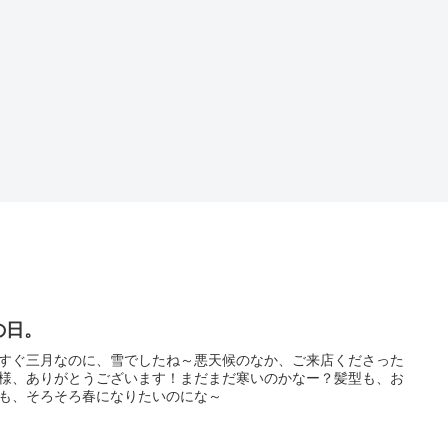
の日。
すぐ三月なのに、雪でしたね～悪天候のなか、ご来店くださった
様、ありがとうございます！まだまだ寒いのかなー？髪型も、お
も、そろそろ春になりたいのにな～