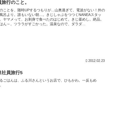
員旅行のこと。
のことを、随時UPするつもりが…山奥過ぎて、電波がない！外の
風呂より。誰もいない朝…。きじしゃぶをつつくNANEAスタッ
。ヤマメって、お刺身で食べたのはじめて。きじ釜めし。絶品。
はん～。ツララがすごかった。温泉なので、ダラダ...
2012.02.23
泉社員旅行5
るごはんは、ふる川さんというお店で、ひもかわ。一反もめ
。