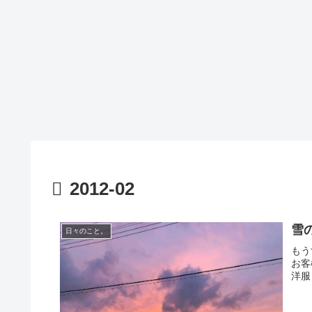
2012-02
雪
日々のこと。
もう
お客
洋服