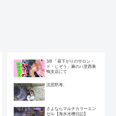
3/8 「昼下がりのサロン・
ド・じぞう」麻のハ堂西巣
鴨支店にて
沈思黙考。
さよならマルチカラーエン
ゼル【海水水槽日記】