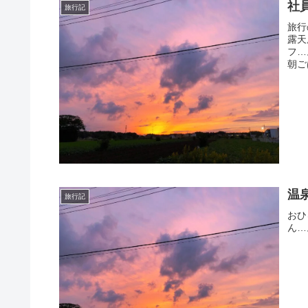
社
旅行記
旅行
露天
フ…
朝ご
温
旅行記
おひ
ん…