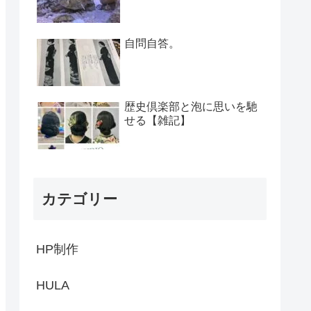
自問自答。
歴史倶楽部と泡に思いを馳
せる【雑記】
カテゴリー
HP制作
HULA