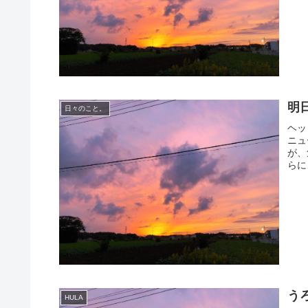
明
日々のこと。
ヘッ
ニュ
が、
らに
う
HULA