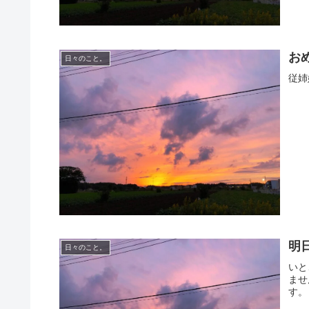
お
日々のこと。
従姉
明
日々のこと。
いと
ませ
す。