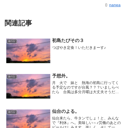
nanea
関連記事
初島たびその３
旅行記
つぼやき定食！いただきまーす♪
予想外。
旅行記
月 火で 妹と 熱海の初島に行ってく
る予定なのですが台風？？？いましらべ
たら 台風は多分月曜は大丈夫そうだけ
どそれでも天気は悪いっぽい....天気悪か
った場合のことまったく考えてなかっ
た！しまったなあ～てるてるぼうずつく
ろかな。
仙台のよる。
旅行記
仙台来たら、牛タンでしょ！と、みんな
で『利休』へ。美味しい～♪労働のあとの
ビールはしみます。楽しく、そして一日