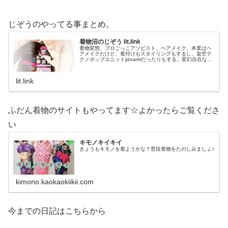
じぞうのやってる事まとめ。
着物沼のじぞう lit.link
着物変態、プロごっこアソビスト、ヘアメイク、本業はヘ
アメイクだけど、着付けもスタイリングもするし、架空テ
クノポップユニットjizoamiだったりもする。変幻自在なた
だの着物好き。性神信仰研究家。、SNS、画像、音楽、動
画、個性とスタイルを１…
lit.link
ふだん着物のサイトもやってます☆よかったらご覧くださ
い
キモノキイキイ
きょうもキモノを着ようかな？普段着物をたのしみましょ♪
kimono.kaokaokiikii.com
今までの日記はこちらから