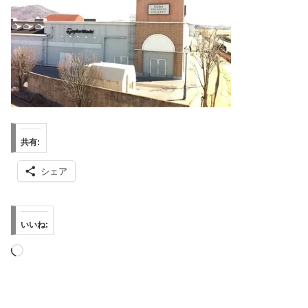
共有:
シェア
いいね:
読
み
込