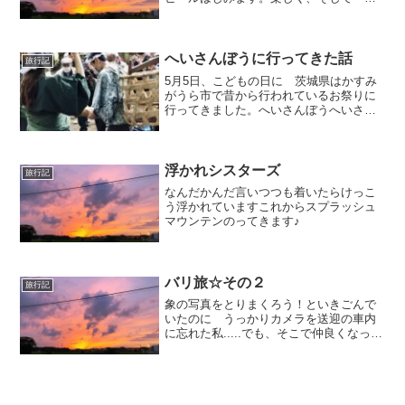
を終えてそれぞれがおもったことを話し
て夜はふけてゆく…あ、もちろんトミー
と二軒目はしご。ほろ酔いで部屋にもど
りました。さて、これか...
へいさんぼうに行ってきた話
旅行記
5月5日、こどもの日に 茨城県はかすみ
がうら市で昔から行われているお祭りに
行ってきました。へいさんぼうへいさん
ぼう とは？一説には、平左の女房 が
なまって へいさんぼうになったという
話も。また、平三=平産 坊=男根という
説もあるらしい。なる...
浮かれシスターズ
旅行記
なんだかんだ言いつつも着いたらけっこ
う浮かれていますこれからスプラッシュ
マウンテンのってきます♪
バリ旅☆その２
旅行記
象の写真をとりまくろう！といきごんで
いたのに うっかりカメラを送迎の車内
に忘れた私.....でも、そこで仲良くなった
ひろきさんとひろみさんが写真を送って
くれました！ 嬉しい！ここの象はスマ
トラ象で 乗せてくれた象は25歳らし
い。あたしとおな...