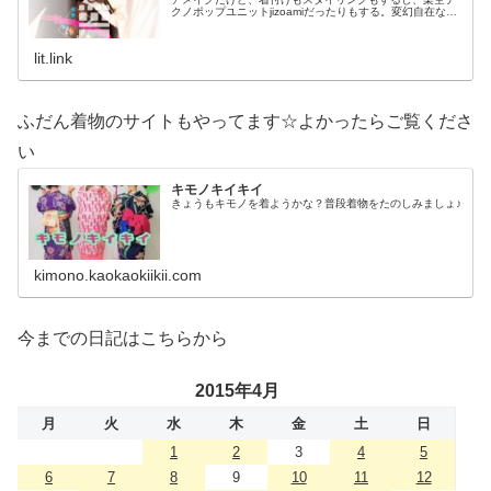
クノポップユニットjizoamiだったりもする。変幻自在なた
だの着物好き。性神信仰研究家。、SNS、画像、音楽、動
画、個性とスタイルを１…
lit.link
ふだん着物のサイトもやってます☆よかったらご覧くださ
い
キモノキイキイ
きょうもキモノを着ようかな？普段着物をたのしみましょ♪
kimono.kaokaokiikii.com
今までの日記はこちらから
2015年4月
月
火
水
木
金
土
日
1
2
3
4
5
6
7
8
9
10
11
12