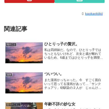
kaokaokiikii
関連記事
ひとりっ子の贅沢。
母のこと
私は四姉妹だ。なので、ひとりっ子では
ちっともないけれど、次女と歳が離れて
いるため、6歳まではひとりっ子を満喫し
ていた。いまでこそ、兄弟が多くてよか
ったなぁと心から思うが、 まだ小さいう
ちは いたずらされて殺意をいだくことも
しばしばあった。漫...
ついつい。
漫画
また漫画かっちゃった。今 すごく面白
いって思ってる漫画があって...「サンク
チュアリ」幼馴染の２人が じゃんけん
で ひとりは政治家、ひとりはヤクザに
なって 日本を変える！というお話。こ
れも新刊で出てて読みたかったけどこれ
はひとんちでよんだや...
年齢不詳の妙な女
日々のこと。