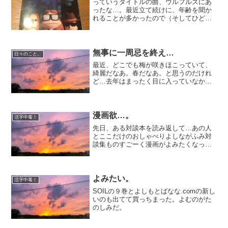
っていうタイトルの曲、ウルフルズにあ
ったな…。最近立て続けに、年齢を聞か
れることが多かったので（そしてひどく
驚かれるので）、聞かれる度に、その曲
が浮かぶ。さて、今日は、アイデン&ティ
ティ みうらじゅんを読んだ。すごく、す
ごく良かった。なんて...
無事に一周忌を終え…
日々のこと。
最近、どこでも梅が咲きほこっていて、
綺麗だなあ。春だなあ。と思うのだけれ
ど…去年はまったく目に入っていなかっ
た。気づいたら、桜が咲いてて、夏が来
て…。こんな梅の綺麗な時期に母は行っ
てしまったんだなあ。と思った。12日、
日曜日、無事に一周忌の...
漫画欲…。
活字中毒！
先日、ある対談本を読み返して…あの人
とここだけのおしゃべりよしながふみ対
談集ものすごーく漫画がよみたくなっ
た。大奥、西洋骨董洋菓子店、フラワー
オブライフなどなど私の大好きなお話を
たくさん描いている漫画家のよしながふ
みさんと、いろんなひとがひ...
よみたい。
活字中毒！
SOILの９巻とよしもとばなな.comの新し
いのも出てて買っちまった。よむのがた
のしみだ。