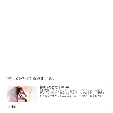
じぞうのやってる事まとめ。
着物沼のじぞう lit.link
着物変態、プロごっこアソビスト、ヘアメイク、本業はヘ
アメイクだけど、着付けもスタイリングもするし、架空テ
クノポップユニットjizoamiだったりもする。変幻自在なた
だの着物好き。性神信仰研究家。、SNS、画像、音楽、動
画、個性とスタイルを１…
lit.link