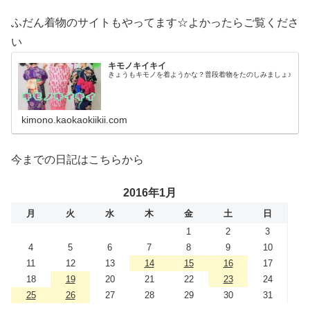
ふだん着物のサイトもやってます☆よかったらご覧くださ
い
キモノキイキイ
きょうもキモノを着ようかな？普段着物をたのしみましょ♪
kimono.kaokaokiikii.com
今までの日記はこちらから
2016年1月
月
火
水
木
金
土
日
1
2
3
4
5
6
7
8
9
10
11
12
13
14
15
16
17
18
19
20
21
22
23
24
25
26
27
28
29
30
31