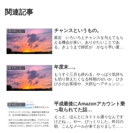
関連記事
チャンスというもの。
日々のこと。
最近 いろいろとチャンスを与えてもら
える機会が多い。ありがたいことであ
る。きょうまで師匠が かなり早い夏休
み？で お休みだったのですが師匠のお
客様で わたしを指名してくださった方
がいてきょうはカラーを代わりに担当さ
せていただきました！アシス...
年度末…。
日々のこと。
もうすぐ三月も終わる。やっぱり気持ち
も切り替えたくなる時期のせいか、ひさ
びさのお客様や、大胆なヘアチェンジの
方も多い気がする。春だもんな～。あし
たはどんないちにちだろう？？？
平成最後にAmazonアカウント乗
日々のこと。
っ取られてた話…
えっと、ほんとにタイトル通りなんです
けどね…。やー、びっくりした。昨日の
朝、こんなメールが来ておりまして…。
やー、スパムっしょ。って思って、ゴミ