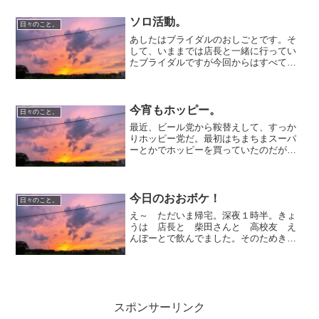
箱に入れて放置してたのだけど、マジで
乗っ取られてたことが夜に判明…。たま
ソロ活動。
日々のこと。
たま、妹とメールしてて、...
あしたはブライダルのおしごとです。そ
して、いままでは店長と一緒に行ってい
たブライダルですが今回からはすべてひ
とり。責任重大！かつ、やりがいはもっ
といっぱい！！！不安もありますがたの
しみです！精一杯がんばってきます～
今宵もホッピー。
日々のこと。
最近、ビール党から鞍替えして、すっか
りホッピー党だ。最初はちまちまスーパ
ーとかでホッピーを買っていたのだが、
業務用のホッピー（スーパーで売られて
るのより少し多い！）を、酒屋でケース
買いすれば、瓶も回収してくれるし、瓶
代の値引きもあるから安い...
今日のおおボケ！
日々のこと。
え～ ただいま帰宅。深夜１時半。きょ
うは 店長と 柴田さんと 高校友 え
んぼーとで飲んでました。そのためきょ
うは MYカーでは 出社していなかった
のですが、そんなことすっかりわすれ、
営業中。店長にちょっと駅までお迎え行
ってきて～と 頼まれあ...
スポンサーリンク