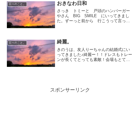
がしますが…。で、なんとなく、スペア
おきなわ日和
日々のこと。
タイヤがないのは怖い...
さっき トミーと 戸頭のハンバーガー
やさん BIG SMILE にいってきまし
た。ずーっと前から 行こうって言って
てやっとです。ここのハンバーガーは
美味しい！ですよ。まよったけどきょう
はチーズバーガーにしました。写真は
たぶんトミーのブロ...
綺麗。
日々のこと。
きのうは、友人りーちゃんの結婚式にい
ってきました♪綺麗ー！！ドレスもトレー
ンが長くてとっても素敵！会場もとても
すてきなところでした。高校の担任の先
生もいらしていて、ちょっと同窓会気
分。何故か、酒豪だらけのテーブルで、
この後 二次会用のお支度...
スポンサーリンク