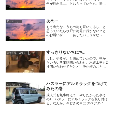
年が終わる…。とおもっていたら、素直
に終わってくれず、今年第２位！！くら
いの出来事が起こってしまった。悲しい
けど、まあ、予想できなくもないことだ
し、なにより起こってしま...
あめ～
日々のこと。
もう春だな～うちの梅も咲いてるし。と
思っていたら水戸に梅見に行かない？と
のお誘いが．．．あしたいこうかな～
とおもってたら あしたもお天気悪そう
ですね．．．ちぇっ。
すっきりないちにち。
家づくり、店づくり
よし、やるぞ。と決めていたので、朝か
らいろいろ電話問い合わせ。水道工事も2
社問い合わせてたけど、浄化槽のことを
聞き忘れてたので、その辺確認してやっ
と決定し、災害復興融資についても、金
融機関を自分で指定された中から選んで
決めなくてはいけなくて...
ハスラーにアルミラックをつけて
やりたいこと
みたの巻
成人式も無事終えて…やりたかった事そ
の1！ハスラーにアルミラックを取り付け
る。なんか、今どきの車は スペアタイヤ
を入れる場所がないのですよ。前はあた
りまえに、車のどこかに配備されてた気