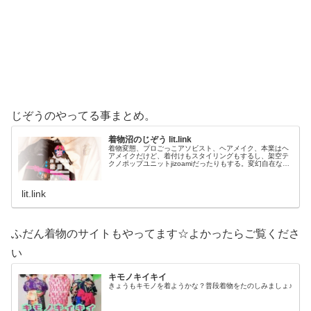
じぞうのやってる事まとめ。
着物沼のじぞう lit.link
着物変態、プロごっこアソビスト、ヘアメイク、本業はヘ
アメイクだけど、着付けもスタイリングもするし、架空テ
クノポップユニットjizoamiだったりもする。変幻自在なた
だの着物好き。性神信仰研究家。、SNS、画像、音楽、動
画、個性とスタイルを１…
lit.link
ふだん着物のサイトもやってます☆よかったらご覧くださ
い
キモノキイキイ
きょうもキモノを着ようかな？普段着物をたのしみましょ♪