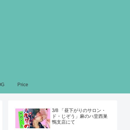
OG
Price
3/8 「昼下がりのサロン・
ド・じぞう」麻のハ堂西巣
鴨支店にて