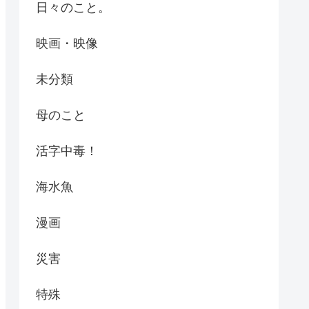
日々のこと。
映画・映像
未分類
母のこと
活字中毒！
海水魚
漫画
災害
特殊