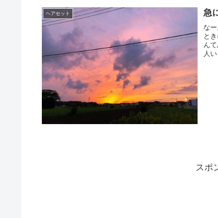
急
ヘアセット
なー
とき
んて
人い
スポ