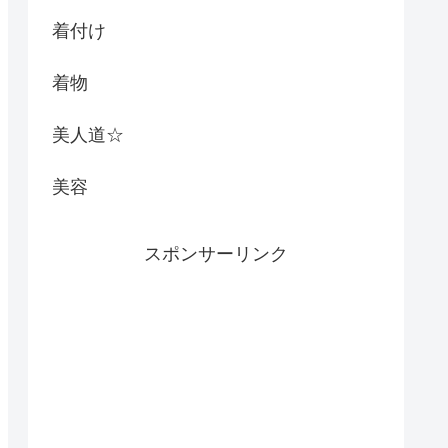
着付け
着物
美人道☆
美容
スポンサーリンク