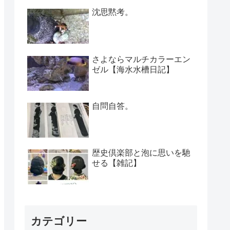
沈思黙考。
さよならマルチカラーエン
ゼル【海水水槽日記】
自問自答。
歴史倶楽部と泡に思いを馳
せる【雑記】
カテゴリー