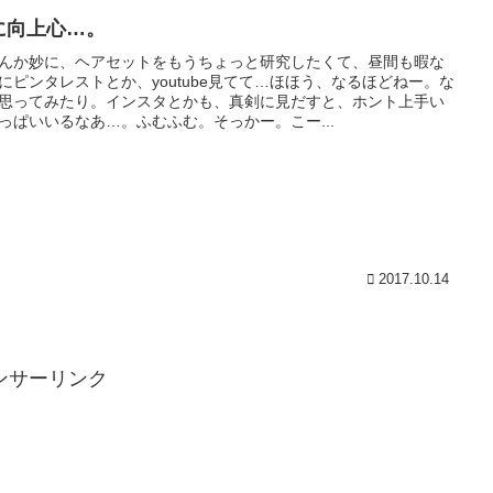
に向上心…。
んか妙に、ヘアセットをもうちょっと研究したくて、昼間も暇な
にピンタレストとか、youtube見てて…ほほう、なるほどねー。な
思ってみたり。インスタとかも、真剣に見だすと、ホント上手い
っぱいいるなあ…。ふむふむ。そっかー。こー...
2017.10.14
ンサーリンク