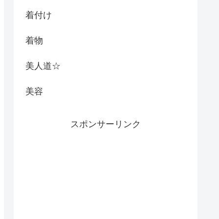
着付け
着物
美人道☆
美容
スポンサーリンク