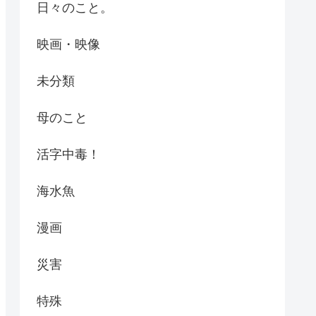
日々のこと。
映画・映像
未分類
母のこと
活字中毒！
海水魚
漫画
災害
特殊