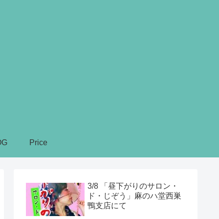
OG
Price
3/8 「昼下がりのサロン・
ド・じぞう」麻のハ堂西巣
鴨支店にて