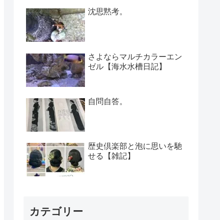
沈思黙考。
さよならマルチカラーエン
ゼル【海水水槽日記】
自問自答。
歴史倶楽部と泡に思いを馳
せる【雑記】
カテゴリー