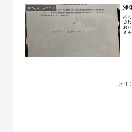
浄
家づくり、店づくり
ああ
合わ
おり
査を
スポ