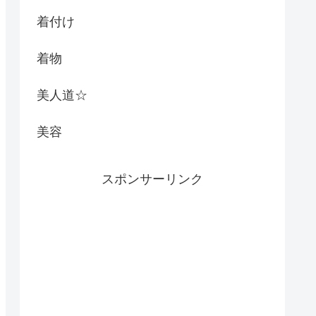
着付け
着物
美人道☆
美容
スポンサーリンク