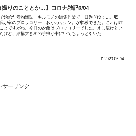
自撮りのこととか…】コロナ雑記6/04
teで始めた着物雑誌 キルモノの編集作業で一日過ぎゆく…。収
我が家のブロッコリー おかわりクン。が収穫できた。これは昨
ことですがね。今日の夕飯はブロッコリーでした。水に浸けとい
だけど、結構大きめの芋虫が中にいてちょっと引いた...
2020.06.04
ンサーリンク