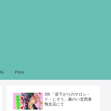
OG
Price
3/8 「昼下がりのサロン・
ド・じぞう」麻のハ堂西巣
鴨支店にて