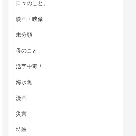
日々のこと。
映画・映像
未分類
母のこと
活字中毒！
海水魚
漫画
災害
特殊