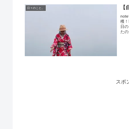
【
日々のこと。
no
穫！
日の
たの
スポ