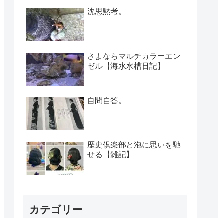
沈思黙考。
さよならマルチカラーエン
ゼル【海水水槽日記】
自問自答。
歴史倶楽部と泡に思いを馳
せる【雑記】
カテゴリー