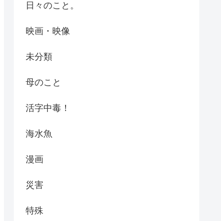
日々のこと。
映画・映像
未分類
母のこと
活字中毒！
海水魚
漫画
災害
特殊