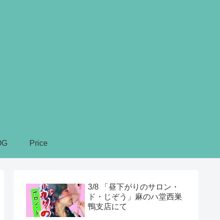
OG
Price
3/8 「昼下がりのサロン・
ド・じぞう」麻のハ堂西巣
鴨支店にて