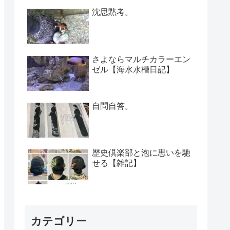
沈思黙考。
さよならマルチカラーエン
ゼル【海水水槽日記】
自問自答。
歴史倶楽部と泡に思いを馳
せる【雑記】
カテゴリー