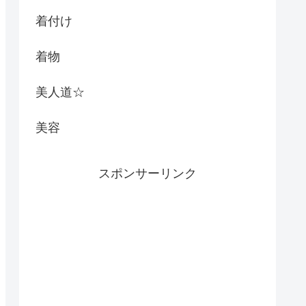
着付け
着物
美人道☆
美容
スポンサーリンク