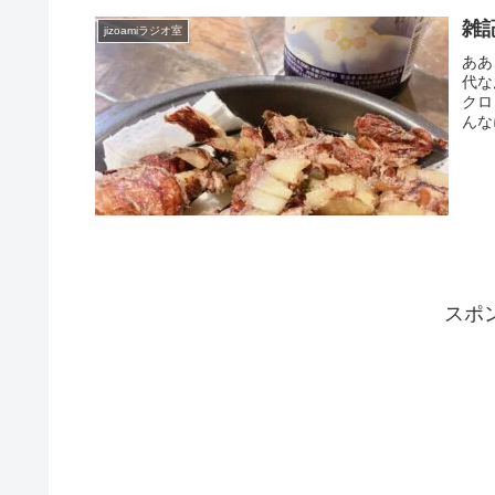
雑記
jizoamiラジオ室
ああ
代な
クロ
んな
スポ