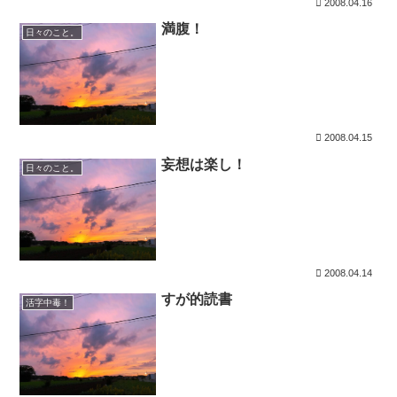
2008.04.16
満腹！
日々のこと。
2008.04.15
妄想は楽し！
日々のこと。
2008.04.14
すが的読書
活字中毒！