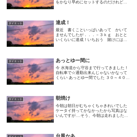
をかなり早めにセットするのだけれど
まったく気づかない！いつもなら 私は
よっぽど疲れてない限り 携帯のバイブ
がなった瞬間に起きるのだけれど なぜ
かしら～？？？あしたはお...
達成！
ダイエット
最近 書くこといっぱいあって かいて
ませんでしたが．．．－３ｋｇ おとと
いくらいに達成！いちおう 賭けにはイ
チ抜けかな？？ほぼ食事制限だったの
で あんまり健康的とはいえません
が．．．これからは もうちょっと運動
して(フラだけど。）足細くなん...
あっとゆー間に
ダイエット
今 水海道から守谷まで行ってきました！
自転車で☆通勤出来んじゃないかなって
くらい あっとゆー間でした ３０～４０分
かな？小貝川の土手のうえをぼんやり 風
景を楽しみつつ走っていたらあれ？電車
だもう守谷だわ！たまにはちゃりんこも
爽やかですよ汗か...
朝焼け
ダイエット
今朝は朝日がむちゃくちゃきれいでした
ケータイ持ってかなかったから写真はな
いんですが....そう、今朝は走れました
よ。このところの悪天候＆起きれず...走
りたいな～と思いつつもできずじまいだ
ったので。りょこうもせまっているした
いりょくつけなき...
台風かあ…
ダイエット