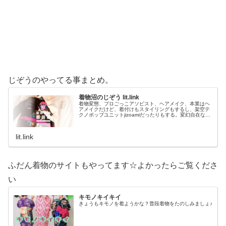
じぞうのやってる事まとめ。
着物沼のじぞう lit.link
着物変態、プロごっこアソビスト、ヘアメイク、本業はヘ
アメイクだけど、着付けもスタイリングもするし、架空テ
クノポップユニットjizoamiだったりもする。変幻自在なた
だの着物好き。性神信仰研究家。、SNS、画像、音楽、動
画、個性とスタイルを１…
lit.link
ふだん着物のサイトもやってます☆よかったらご覧くださ
い
キモノキイキイ
きょうもキモノを着ようかな？普段着物をたのしみましょ♪