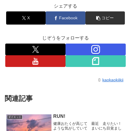
シェアする
X
Facebook
コピー
じぞうをフォローする
kaokaokiikii
関連記事
RUN!
ダイエット
健康おたくが高じて 最近 走りたい！
ような気がしていて まいにち目覚まし