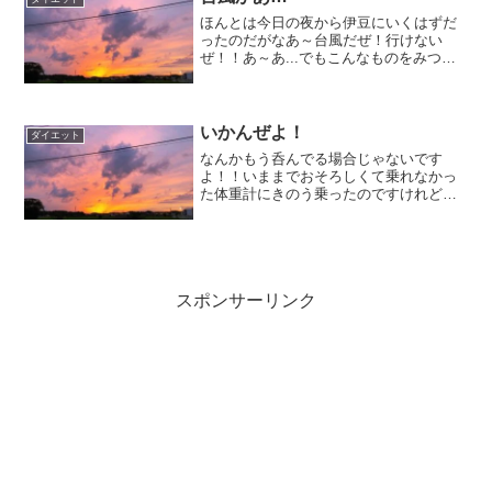
ほんとは今日の夜から伊豆にいくはずだ
ったのだがなあ～台風だぜ！行けない
ぜ！！あ～あ...でもこんなものをみつけ
た♪でもな～残念です。
いかんぜよ！
ダイエット
なんかもう呑んでる場合じゃないです
よ！！いままでおそろしくて乗れなかっ
た体重計にきのう乗ったのですけれども
う～ん...そりゃそうよねえ～なつにやせ
たの台無し！とりあえず沖縄社員旅行ま
でがんばります。戻すぞ！なんつって今
週末も２連ちゃんでのみ...
スポンサーリンク