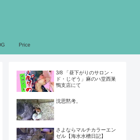
OG
Price
3/8 「昼下がりのサロン・
ド・じぞう」麻のハ堂西巣
鴨支店にて
沈思黙考。
さよならマルチカラーエン
ゼル【海水水槽日記】