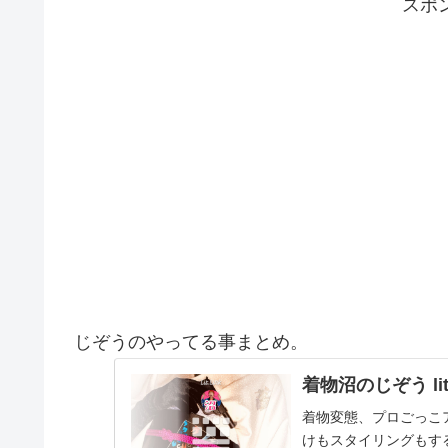
スポ
じぞうのやってる事まとめ。
着物沼のじぞう lit.
着物変態、プロごっこ
けもスタイリングもする