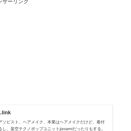
ンサーリンク
link
アソビスト、ヘアメイク、本業はヘアメイクだけど、着付
し、架空テクノポップユニットjizoamiだったりもする。