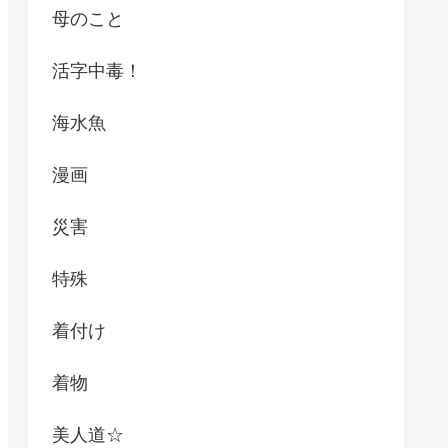
母のこと
活字中毒！
海水魚
漫画
災害
特殊
着付け
着物
美人道☆