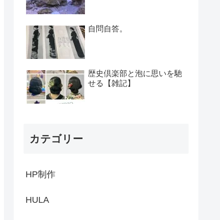
自問自答。
歴史倶楽部と泡に思いを馳
せる【雑記】
カテゴリー
HP制作
HULA