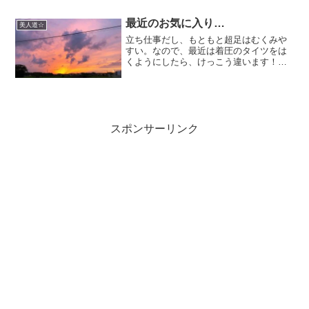
みつついろんな話をして今日はやる気充
分！ハイパーな気分を盛...
最近のお気に入り…
美人道☆
立ち仕事だし、もともと超足はむくみや
すい。なので、最近は着圧のタイツをは
くようにしたら、けっこう違います！少
しは足が軽いかも…履くだけだし、おす
すめですよ～お家では、寝るとき用のメ
ディキュットをはいてます…見た目は微
妙ですが…
スポンサーリンク