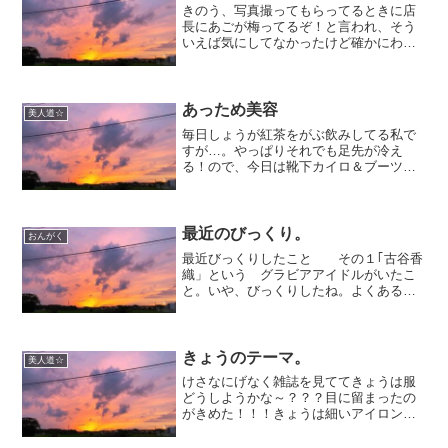
きのう、写真撮ってもらってるときに店
長にあごが梅ってるぞ！と言われ、そう
いえば気にしてなかったけど確かにわた
しのあごって 梅干しじわができる。言わ
れてみれば昔からそうだ。への字口もセ
ットな気がする…。どうしたら消えるん
だろう？としらべてみた...
あっため美容
美人道☆
毎日しょうが紅茶をがぶ飲みしてる私で
すが…。やっぱりそれでも足先が冷え
る！ので、今日は靴下カイロ＆ブーツ。
ムートンブーツだとそんなに冷えないけ
ど、ほかのくつだと冷えるのだ。カイロ
パワーはすごい。足先が冷えないだけで
だいぶ違う。そろそろ春っぽ...
最近のびっくり。
おんがく
最近びっくりしたこと その１｢古谷香
織」という グラビアアイドルがいたこ
と。いや、びっくりしたね。よくある名
前なのかしら？ 市内にも同姓同名３人
いるらしいし。(図書館カードなくしたと
きにいわれた）ふしぎなかんじです。そ
の２けさ、 一時停止...
きょうのテーマ。
美人道☆
けさなにげなく雑誌を見ててきょうは服
どうしようかな～？？？目に留まったの
がきめた！！！きょうは細いアイロンで
髪を巻こう♪髪形が変わるだけで いつも
の服も新鮮だ。きのう店長とトミーと呑