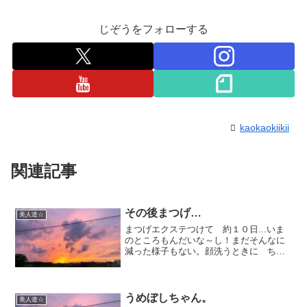
じぞうをフォローする
kaokaokiikii
関連記事
その後まつげ…
美人道☆
まつげエクステつけて 約１０日...いま
のところもんだいな～し！まだそんなに
減った様子もない。顔洗うときに ちょ
っときをつかう(タオルでごしごしふけな
い）でも そもそも ごしごしするの
は 肌にもよくないから ちょうどいい
のかもしれぬ。朝 メ...
うめぼしちゃん。
美人道☆