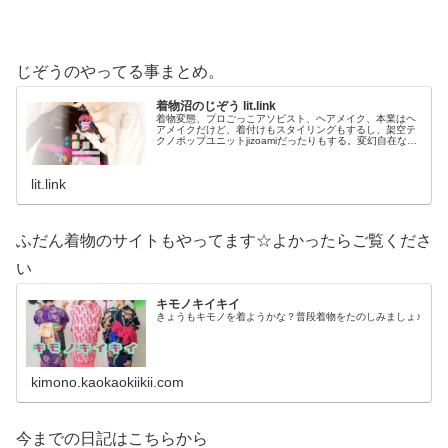
じぞうのやってる事まとめ。
着物沼のじぞう lit.link
着物変態、プロごっこアソビスト、ヘアメイク、本業はヘ
アメイクだけど、着付けもスタイリングもするし、架空テ
クノポップユニットjizoamiだったりもする。変幻自在なた
だの着物好き。性神信仰研究家。、SNS、画像、音楽、動
画、個性とスタイルを１…
lit.link
ふだん着物のサイトもやってます☆よかったらご覧くださ
い
キモノキイキイ
きょうもキモノを着ようかな？普段着物をたのしみましょ♪
kimono.kaokaokiikii.com
今までの日記はこちらから