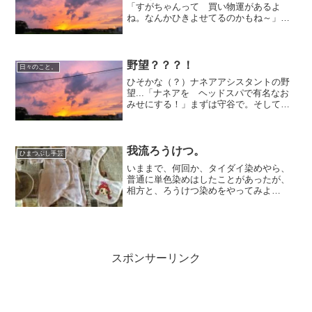
「すがちゃんって 買い物運があるよ
ね。なんかひきよせてるのかもね～」た
しかに たまたまのぞいたとこで 思わ
ぬ買い物をすることがおおい。きょうも
つくばに向かう途中ガソリンスタンドに
寄った。道沿いのちいさいスタ...
野望？？？！
日々のこと。
ひそかな（？）ナネアアシスタントの野
望...「ナネアを ヘッドスパで有名なお
みせにする！」まずは守谷で。そして北
関東で。というわけでみんな日々さらに
きもちのよいシャンプー＆ヘッドスパが
んばります♪この少ない人数で年に２回シ
ャンプー＆ヘッドス...
我流ろうけつ。
ひまつぶし手芸
いままで、何回か、タイダイ染めやら、
普通に単色染めはしたことがあったが、
相方と、ろうけつ染めをやってみよ
う！！ということになり…。色々調べた
けど、ネット情報のみだとイマイチわか
らん。とりあえず、我流でやってみた。
ろうけつ染は、染めたい布に、...
スポンサーリンク