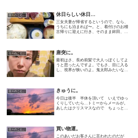
休日らしい休日…
日々のこと。
三女夫妻が帰省するというので、なら、
うちにも泊まれば〜。と、着付けのお稽
古帰りに迎えに行き、そのまま鉾田、鹿
嶋観光…お昼は鹿嶋の魚吉でごはん。こ
こはカツオ刺がいつも美味しい！他のも
美味しいんだけど。14時ごろだったの
に、お盆のせいか混んでた...
唐突に。
日々のこと。
最初はさ、長め前髪で大人っぽくしてよ
うと思ったんですよ。でもさ、目に入る
し、視界が狭いのよ。鬼太郎みたいなの
よ。目に入るから、しょっちゅう前髪触
っちゃうのよ。で、その動き、なんか知
ってる！と思ったら、男子高校生みたい
だなって。前髪しょっちゅ...
きゅうに。
日々のこと。
今日は後半 半休を頂いて いえでゆっ
くりしていたら...トミーからメールが。
あしたはクリスマスなので ちょっとき
れいめな格好でおねがいします。なんで
すって！？なに着よう～♪派手なかんじで
いきますよ！！！ちょっとドレスアップ
って 結婚式くらい...
買い物運。
日々のこと。
このあいだお客さんに言われたのだが