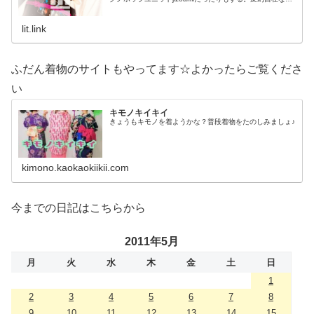
だの着物好き。性神信仰研究家。、SNS、画像、音楽、動
画、個性とスタイルを１…
lit.link
ふだん着物のサイトもやってます☆よかったらご覧くださ
い
キモノキイキイ
きょうもキモノを着ようかな？普段着物をたのしみましょ♪
kimono.kaokaokiikii.com
今までの日記はこちらから
2011年5月
月
火
水
木
金
土
日
1
2
3
4
5
6
7
8
9
10
11
12
13
14
15