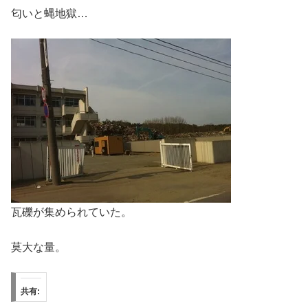
匂いと蝿地獄…
瓦礫が集められていた。
莫大な量。
共有: