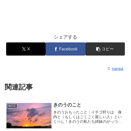
シェアする
X
Facebook
コピー
nanea
関連記事
きのうのこと
旅行記
きのうおもったこと：イチゴ狩りは 身
内と（もしくはごくごく親しい人）とい
くべし！きのうの私たち姉妹のがっつき
ようといったら！他人様には見せられま
せんよ。こーんな ５つ子ちゃんみたい