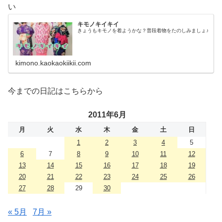
い
キモノキイキイ
きょうもキモノを着ようかな？普段着物をたのしみましょ♪
kimono.kaokaokiikii.com
今までの日記はこちらから
2011年6月
月
火
水
木
金
土
日
1
2
3
4
5
6
7
8
9
10
11
12
13
14
15
16
17
18
19
20
21
22
23
24
25
26
27
28
29
30
« 5月
7月 »