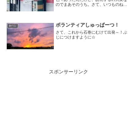
のでまあそのうち。さて、いつものね、
普通の普段の買い物に行くつもりだった
んですけどね。スーパーへさ。知らない
道、知らない風景鉾田に越してきて何年
だろ？5年くらいかな？ま...
ボランティアしゅっぱーつ！
旅行記
さて、これから石巻にむけて出発～！ぶ
じにつけますように☆
スポンサーリンク