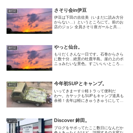
なのばっかりたべちゃった。きのう行っ
たのは、道の駅 田沼の ...
さそり会in伊豆
旅行記
伊豆は下田の吉佐美（いまだに読み方分
からない…）というところにて。前のお
店のジョシ 全員さそり座ガールと共
に…。運転がんばった～！この苦手な私
が。もう高速も山道もへっちゃら？！で
も、民宿のところが狭くて バックで出る
のを民宿のお父さんにやっ...
やっと仙台。
旅行記
もりだくさんな一日です。石巻からさら
に数十分…絶景の牡鹿半島。崖の上のポ
ニョみたいな景色。すごいいいところ…
とおもっていたら、山あいの集落は壊滅
的…かろうじて瓦礫をみて、ああここは
お店があったんだな。とおもえるくら
い、ぽっかりなにもなくなっ...
今年初SUPとキャンプ。
旅行記
いってきまーす☆軽トラって便利だ
わ〜。カヤックもSUPもキャンプ道具も
余裕！去年は軽にきゅうきゅうにして乗
ってたのに。
Discover 鉾田。
旅行記
ブログをサボってたここ数日になんだか
色々あったんだけど、説明するの大変な