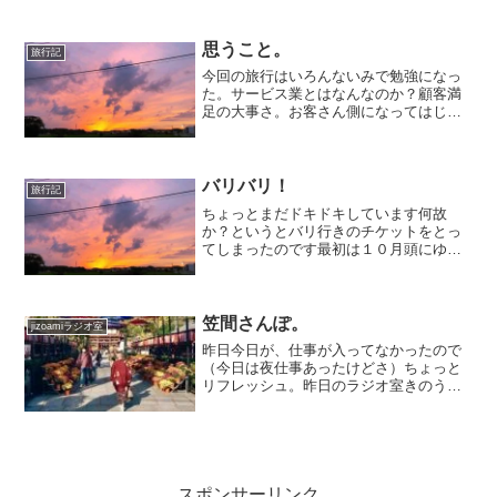
思うこと。
旅行記
今回の旅行はいろんないみで勉強になっ
た。サービス業とはなんなのか？顧客満
足の大事さ。お客さん側になってはじめ
て分かることはたくさんある。料金とそ
れに見合ったサービスまたは物。私たち
のやってることはきちんとバランスが取
れているのか？あんまりう...
バリバリ！
旅行記
ちょっとまだドキドキしています何故
か？というとバリ行きのチケットをとっ
てしまったのです最初は１０月頭にゆく
つもりが… きー！キャンセル待ち！？
じ、じゃあ１０月後半は？ひゃ～ 取れな
い～！じゃあ思いきって９月なんて…(ま
さかもう１ヶ月切ってる...
笠間さんぽ。
jizoamiラジオ室
昨日今日が、仕事が入ってなかったので
（今日は夜仕事あったけどさ）ちょっと
リフレッシュ。昨日のラジオ室きのう、
アップするの忘れたので。そして、その
前の堂堂めぐりの模様もアップしまし
た。（遅い）13日に伺ったので、もう1週
間近く経ってますね。わ...
スポンサーリンク