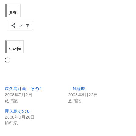
共有:
シェア
いいね:
読
み
込
み
屋久島計画 その１
ＩＮ薩摩。
2008年7月2日
2008年9月22日
中…
旅行記
旅行記
屋久島その８
2008年9月26日
旅行記