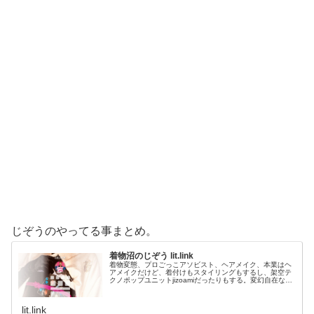
じぞうのやってる事まとめ。
着物沼のじぞう lit.link
着物変態、プロごっこアソビスト、ヘアメイク、本業はヘ
アメイクだけど、着付けもスタイリングもするし、架空テ
クノポップユニットjizoamiだったりもする。変幻自在なた
だの着物好き。性神信仰研究家。、SNS、画像、音楽、動
画、個性とスタイルを１…
lit.link