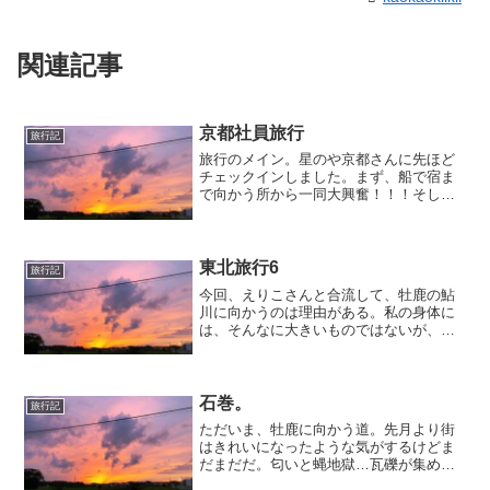
関連記事
京都社員旅行
旅行記
旅行のメイン。星のや京都さんに先ほど
チェックインしました。まず、船で宿ま
で向かう所から一同大興奮！！！そし
て お部屋や お庭 建物などすべてが
とっても勉強になります。写真は後ほど
アップします～ゆったりした滞在をたの
しみます♪
東北旅行6
旅行記
今回、えりこさんと合流して、牡鹿の鮎
川に向かうのは理由がある。私の身体に
は、そんなに大きいものではないが、刺
青がはいっている。あまり世の中的には
ほめられたことじゃないのかもしれない
けど別に悪い過去があるわけでもなく、
ただ好きで、入れている。...
石巻。
旅行記
ただいま、牡鹿に向かう道。先月より街
はきれいになったような気がするけどま
だまだだ。匂いと蝿地獄…瓦礫が集めら
れていた。莫大な量。