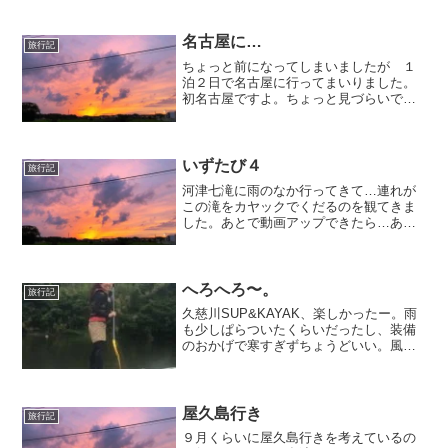
名古屋に…
旅行記
ちょっと前になってしまいましたが １
泊２日で名古屋に行ってまいりました。
初名古屋ですよ。ちょっと見づらいです
が 名古屋城でしゃちほこに乗る私た
ち...今回名古屋にいったのは ライブが
観たかったんです。すが的音楽でも 紹
介している BLUE ...
いずたび４
旅行記
河津七滝に雨のなか行ってきて…連れが
この滝をカヤックでくだるのを観てきま
した。あとで動画アップできたら…あと
は温泉満喫!!いまはみんなでのんだくれ…
へろへろ〜。
旅行記
久慈川SUP&KAYAK、楽しかったー。雨
も少しぱらついたくらいだったし、装備
のおかげで寒すぎずちょうどいい。風も
ほぼなかったので、湖のよう…。すこし
上流まで漕ぐと、小さな魚がたくさん。
鮎の友釣りしてるおじさんもいた。ひと
しきり遊んで、帰宅...
屋久島行き
旅行記
９月くらいに屋久島行きを考えているの