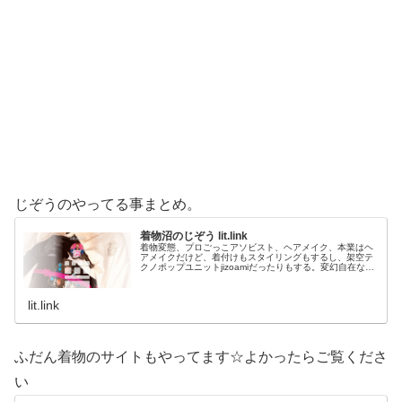
じぞうのやってる事まとめ。
着物沼のじぞう lit.link
着物変態、プロごっこアソビスト、ヘアメイク、本業はヘ
アメイクだけど、着付けもスタイリングもするし、架空テ
クノポップユニットjizoamiだったりもする。変幻自在なた
だの着物好き。性神信仰研究家。、SNS、画像、音楽、動
画、個性とスタイルを１…
lit.link
ふだん着物のサイトもやってます☆よかったらご覧くださ
い