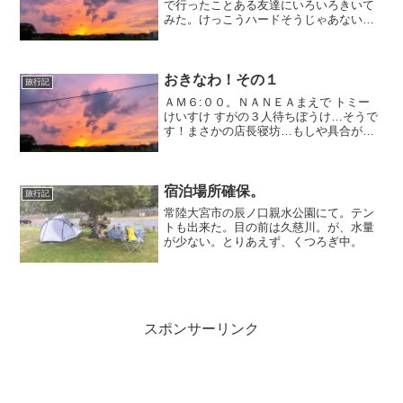
で行ったことある友達にいろいろきいて
みた。けっこうハードそうじゃあない
の！９がつまでに体力づくり＆靴買っち
ゃおうかなあ～やっぱりトレッキングシ
ューズ的なものがあったほうが良いらし
い。山の天気は変わりやすい...
おきなわ！その１
旅行記
ＡＭ６:００。ＮＡＮＥＡまえで トミー
けいすけ すがの３人待ちぼうけ…そうで
す！まさかの店長寝坊…もしや具合が悪
いのか？と不安でしたが…無事に出発!!し
ょうへいをひろって羽田へ。もうみのる
さんはついたようですが…わたしたちは
渋滞…間に合う...
宿泊場所確保。
旅行記
常陸大宮市の辰ノ口親水公園にて。テン
トも出来た。目の前は久慈川。が、水量
が少ない。とりあえず、くつろぎ中。
スポンサーリンク