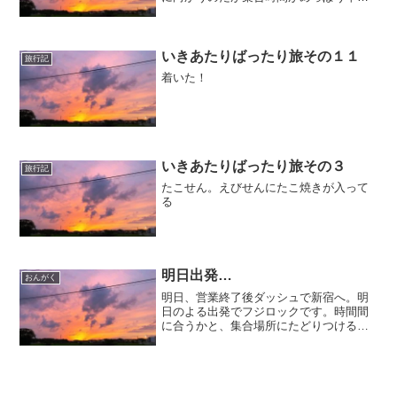
い…。6時半新宿集合。ようするに始発で
す。茨城っ子はツライ…はよ寝なきゃ
～！運転ドキドキだわ。
いきあたりばったり旅その１１
旅行記
着いた！
いきあたりばったり旅その３
旅行記
たこせん。えびせんにたこ焼きが入って
る
明日出発…
おんがく
明日、営業終了後ダッシュで新宿へ。明
日のよる出発でフジロックです。時間間
に合うかと、集合場所にたどりつけるか
が不安です。駅から結構歩くっぽいしな
～はじめて行ったときも、妹と迷った記
憶が…不安はさておき、準備だ～☆