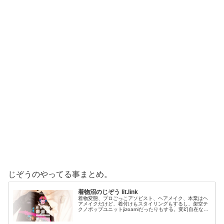
じぞうのやってる事まとめ。
着物沼のじぞう lit.link
着物変態、プロごっこアソビスト、ヘアメイク、本業はヘ
アメイクだけど、着付けもスタイリングもするし、架空テ
クノポップユニットjizoamiだったりもする。変幻自在なた
だの着物好き。性神信仰研究家。、SNS、画像、音楽、動
画、個性とスタイルを１…