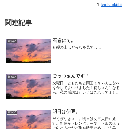
kaokaokiikii
関連記事
石巻にて。
旅行記
瓦礫の山…どっちを見ても…
ごっつぁんです！
旅行記
火曜日 ともだちと両国でちゃんこなべ
を食してまいりました！初ちゃんこなる
も、私の感想はといえばこれってよせな
べといったいなにがちがうんだろう........
この疑問はいまだ未解決です。力士にひ
とりも会いませんでした。地名も「横
綱」。（でもよ...
明日は伊豆。
旅行記
早く寝なきゃ…。明日は女三人伊豆旅
行。新宿からレンタカーで、下田のほう
に向かうのだが集合時間がめっぽう早