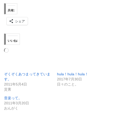
共有:
シェア
いいね:
読
み
込
み
ぞくぞくあつまってきていま
hula！hula！hula！
す。
2017年7月30日
中…
2011年5月4日
日々のこと。
災害
音楽って。
2011年3月20日
おんがく