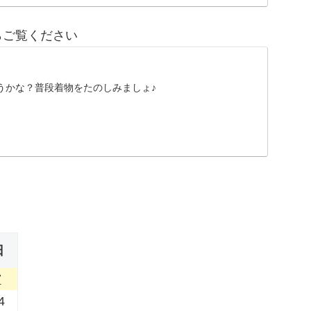
らご覧ください
うかな？普段着物をたのしみましょ♪
日
7
4