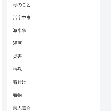
母のこと
活字中毒！
海水魚
漫画
災害
特殊
着付け
着物
美人道☆