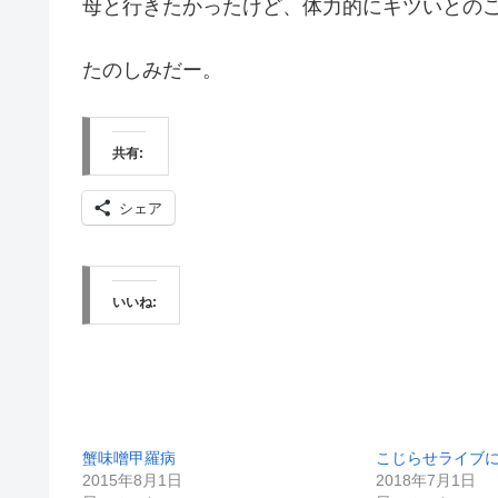
母と行きたかったけど、体力的にキツいとの
たのしみだー。
共有:
シェア
いいね:
蟹味噌甲羅病
こじらせライブ
2015年8月1日
2018年7月1日