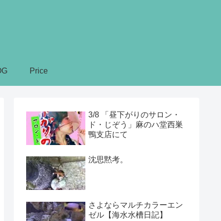
OG
Price
3/8 「昼下がりのサロン・
ド・じぞう」麻のハ堂西巣
鴨支店にて
沈思黙考。
さよならマルチカラーエン
ゼル【海水水槽日記】