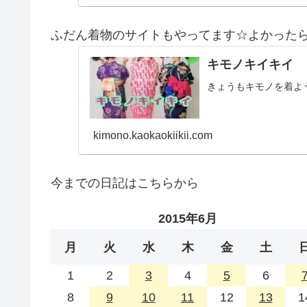
ふだん着物のサイトもやってます☆よかった
キモノキイキイ
きょうもキモノを着よ
kimono.kaokaokiikii.com
今までの日記はこちらから
2015年6月
月
火
水
木
金
土
1
2
3
4
5
6
8
9
10
11
12
13
1