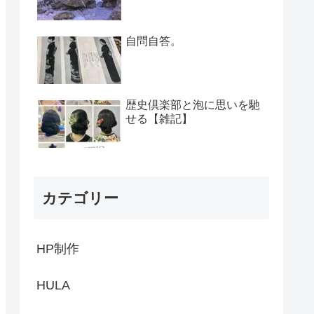
自問自答。
歴史倶楽部と泡に思いを馳
せる【雑記】
カテゴリー
HP制作
HULA