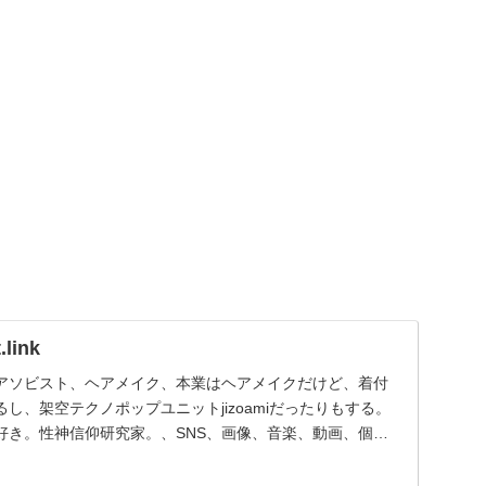
link
アソビスト、ヘアメイク、本業はヘアメイクだけど、着付
し、架空テクノポップユニットjizoamiだったりもする。
好き。性神信仰研究家。、SNS、画像、音楽、動画、個性