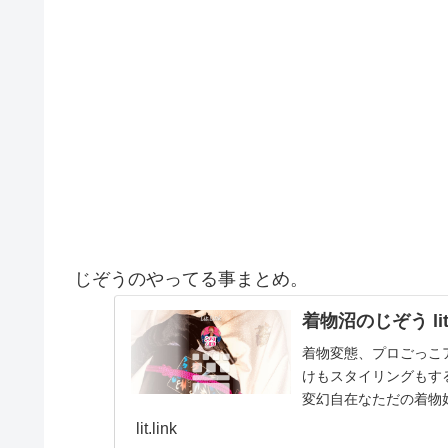
じぞうのやってる事まとめ。
着物沼のじぞう lit.
着物変態、プロごっこ
けもスタイリングもする
変幻自在なただの着物
とスタイルを１…
lit.link