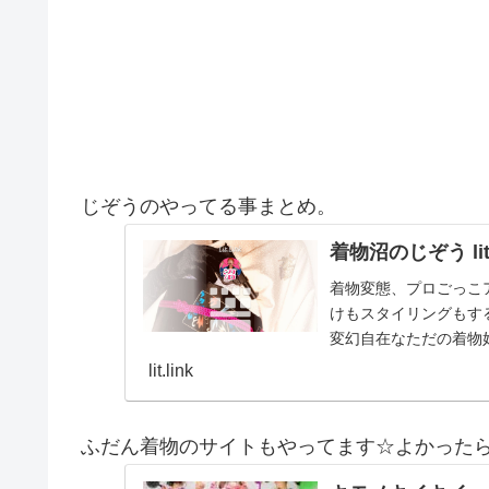
じぞうのやってる事まとめ。
着物沼のじぞう lit.
着物変態、プロごっこ
けもスタイリングもする
変幻自在なただの着物
とスタイルを１…
lit.link
ふだん着物のサイトもやってます☆よかった