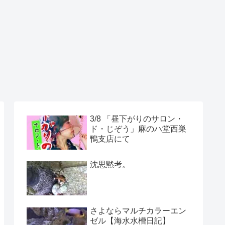
3/8 「昼下がりのサロン・
ド・じぞう」麻のハ堂西巣
鴨支店にて
沈思黙考。
さよならマルチカラーエン
ゼル【海水水槽日記】