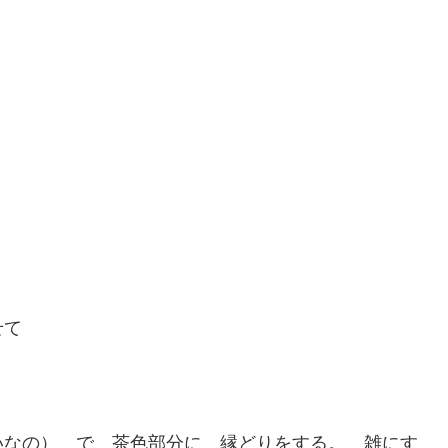
せて
なの） で 茶色部分に 縁どりをする。 雑にす