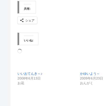
共有:
シェア
いいね:
読
み
込
いいおてんき～♪
かゆいよう～
み
2008年6月13日
2009年6月23日
中…
お花
おんがく