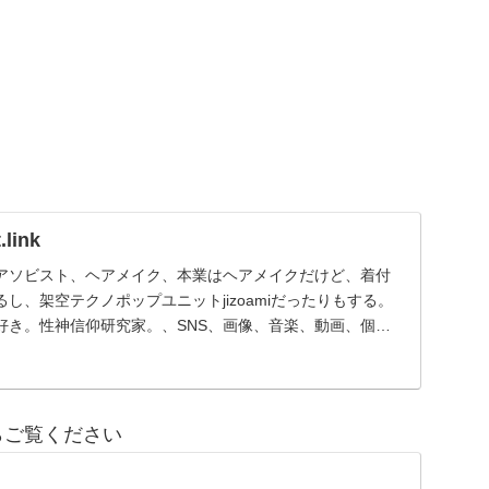
link
アソビスト、ヘアメイク、本業はヘアメイクだけど、着付
し、架空テクノポップユニットjizoamiだったりもする。
好き。性神信仰研究家。、SNS、画像、音楽、動画、個性
らご覧ください