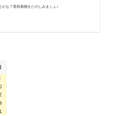
うかな？普段着物をたのしみましょ♪
日
3
0
7
4
1