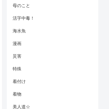
母のこと
活字中毒！
海水魚
漫画
災害
特殊
着付け
着物
美人道☆