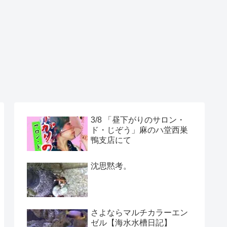
3/8 「昼下がりのサロン・
ド・じぞう」麻のハ堂西巣
鴨支店にて
沈思黙考。
さよならマルチカラーエン
ゼル【海水水槽日記】