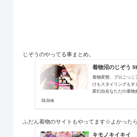
じぞうのやってる事まとめ。
着物沼のじぞう lit.
着物変態、プロごっこ
けもスタイリングもする
変幻自在なただの着物
とスタイルを１…
lit.link
ふだん着物のサイトもやってます☆よかった
キモノキイキイ