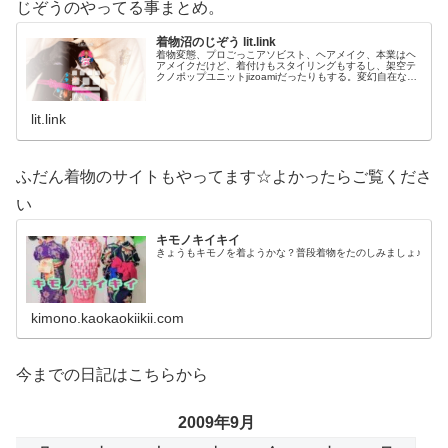
じぞうのやってる事まとめ。
着物沼のじぞう lit.link
着物変態、プロごっこアソビスト、ヘアメイク、本業はヘ
アメイクだけど、着付けもスタイリングもするし、架空テ
クノポップユニットjizoamiだったりもする。変幻自在なた
だの着物好き。性神信仰研究家。、SNS、画像、音楽、動
画、個性とスタイルを１…
lit.link
ふだん着物のサイトもやってます☆よかったらご覧くださ
い
キモノキイキイ
きょうもキモノを着ようかな？普段着物をたのしみましょ♪
kimono.kaokaokiikii.com
今までの日記はこちらから
2009年9月