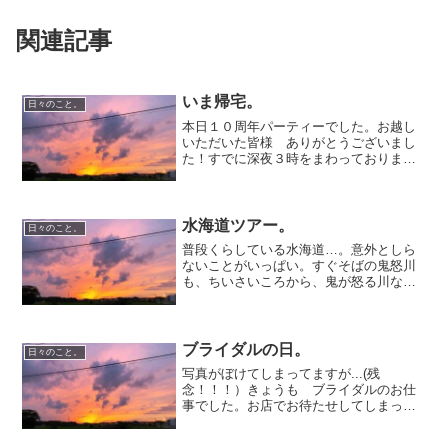
関連記事
いま帰宅。
日々のこと。
本日１０周年パーティーでした。お越し
いただいた皆様 ありがとうございまし
た！すでに深夜３時をまわっておりま
す。もう眠さのピークです。おやすみな
さーい！
水海道ツアー。
日々のこと。
普段くらしている水海道…。意外としら
ないことがいっぱい。すぐそばの鬼怒川
も、ちいさいころから、鬼が怒る川なん
だから、こわいんだから、近づくんじゃ
ない！！って言われてたから…河岸まで
おりたことってほとんどなかった。意外
と水も綺麗なんだな～流れ...
ブライダルの日。
日々のこと。
写真がぼけてしまってますが...(残
念！！！）きょうも ブライダルのお仕
事でした。お店でお待たせしてしまった
お客様やお断りしてしまったお客様申し
訳ありません！！今日もすごく素敵なお