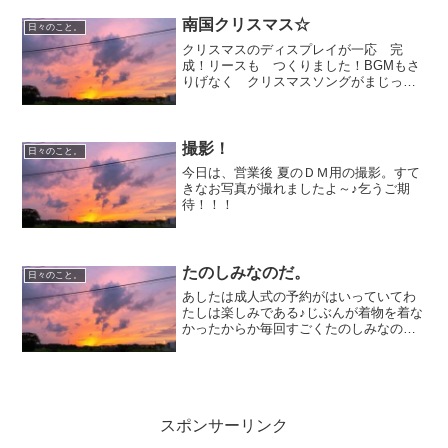
式のお手伝いができて とてもたのしか
ったです♪なによりすごく...
南国クリスマス☆
日々のこと。
クリスマスのディスプレイが一応 完
成！リースも つくりました！BGMもさ
りげなく クリスマスソングがまじって
います。はやいな～
撮影！
日々のこと。
今日は、営業後 夏のＤＭ用の撮影。すて
きなお写真が撮れましたよ～♪乞うご期
待！！！
たのしみなのだ。
日々のこと。
あしたは成人式の予約がはいっていてわ
たしは楽しみである♪じぶんが着物を着な
かったからか毎回すごくたのしみなの
だ。お着物ってやっぱりいいなあ～って
おもうのですよ。髪もメイクもどうかわ
いくなるのかもたのしみです。がんばり
まーす☆
スポンサーリンク