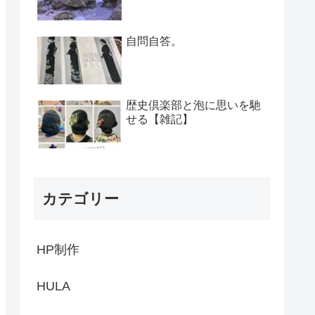
自問自答。
歴史倶楽部と泡に思いを馳
せる【雑記】
カテゴリー
HP制作
HULA