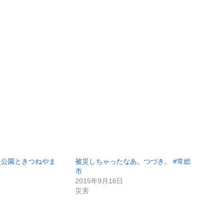
史公園ときつねやま
被災しちゃったなあ。つづき。 #常総
市
2015年9月16日
災害