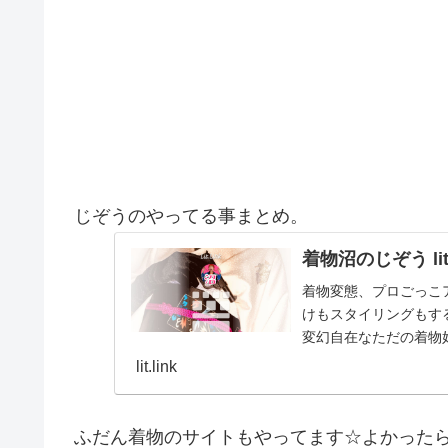
じぞうのやってる事まとめ。
着物沼のじぞう lit.
着物変態、プロごっこ
けもスタイリングもする
変幻自在なただの着物
とスタイルを１…
lit.link
ふだん着物のサイトもやってます☆よかった