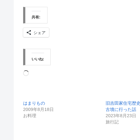
共有:
シェア
いいね:
読
み
込
はまりもの
旧吉田家住宅歴
み
2009年8月18日
古墳に行った話
中…
お料理
2023年8月23日
旅行記