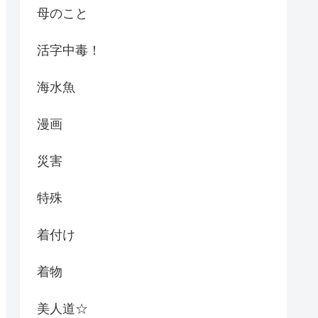
母のこと
活字中毒！
海水魚
漫画
災害
特殊
着付け
着物
美人道☆