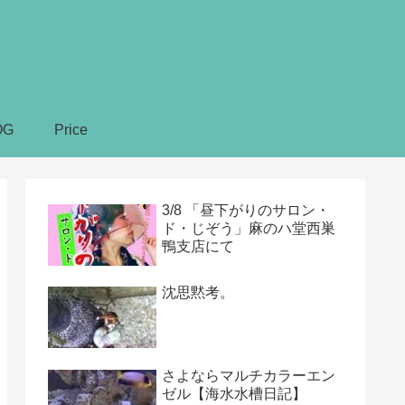
OG
Price
3/8 「昼下がりのサロン・
ド・じぞう」麻のハ堂西巣
鴨支店にて
沈思黙考。
さよならマルチカラーエン
ゼル【海水水槽日記】