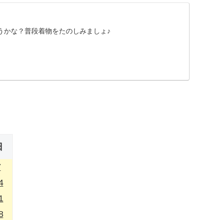
うかな？普段着物をたのしみましょ♪
日
7
4
1
8