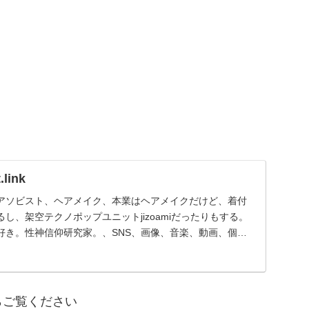
link
アソビスト、ヘアメイク、本業はヘアメイクだけど、着付
し、架空テクノポップユニットjizoamiだったりもする。
好き。性神信仰研究家。、SNS、画像、音楽、動画、個性
らご覧ください