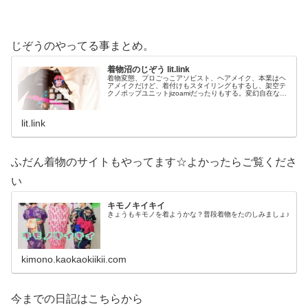
じぞうのやってる事まとめ。
着物沼のじぞう lit.link
着物変態、プロごっこアソビスト、ヘアメイク、本業はヘ
アメイクだけど、着付けもスタイリングもするし、架空テ
クノポップユニットjizoamiだったりもする。変幻自在なた
だの着物好き。性神信仰研究家。、SNS、画像、音楽、動
画、個性とスタイルを１…
lit.link
ふだん着物のサイトもやってます☆よかったらご覧くださ
い
キモノキイキイ
きょうもキモノを着ようかな？普段着物をたのしみましょ♪
kimono.kaokaokiikii.com
今までの日記はこちらから