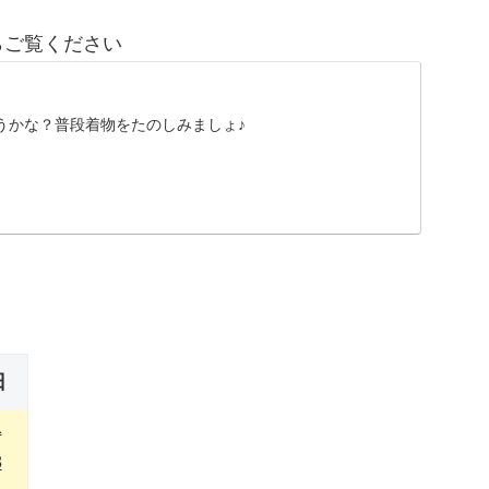
らご覧ください
うかな？普段着物をたのしみましょ♪
日
1
8