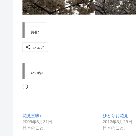
共有:
シェア
いいね:
読
み
込
花見三昧♪
ひとりお花見
み
2009年3月31日
2013年3月29日
中…
日々のこと。
日々のこと。