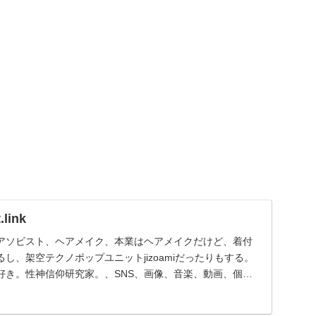
link
アソビスト、ヘアメイク、本業はヘアメイクだけど、着付
し、架空テクノポップユニットjizoamiだったりもする。
好き。性神信仰研究家。、SNS、画像、音楽、動画、個性