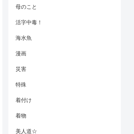
母のこと
活字中毒！
海水魚
漫画
災害
特殊
着付け
着物
美人道☆