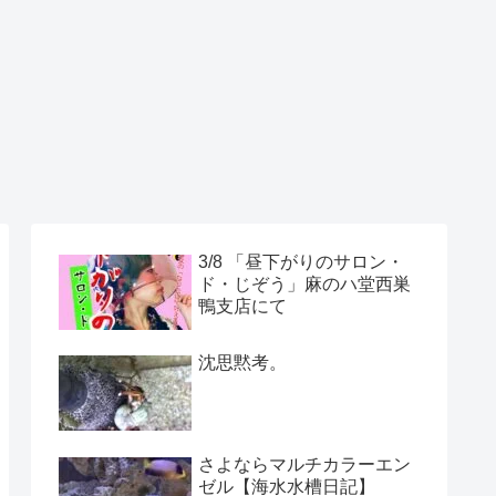
3/8 「昼下がりのサロン・
ド・じぞう」麻のハ堂西巣
鴨支店にて
沈思黙考。
さよならマルチカラーエン
ゼル【海水水槽日記】