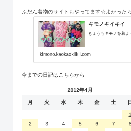
ふだん着物のサイトもやってます☆よかった
キモノキイキイ
きょうもキモノを着よ
kimono.kaokaokiikii.com
今までの日記はこちらから
2012年4月
月
火
水
木
金
土
2
3
4
5
6
7