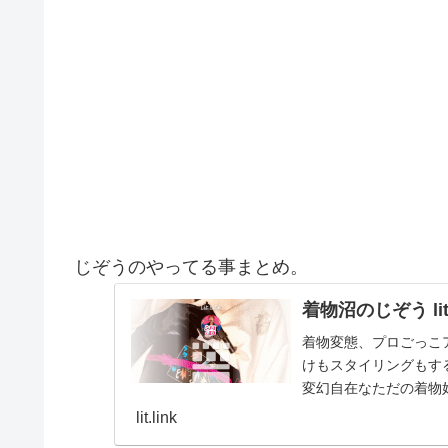
じぞうのやってる事まとめ。
着物沼のじぞう lit.
着物変態、プロごっこ
けもスタイリングもする
変幻自在なただの着物
とスタイルを１…
lit.link