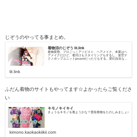
じぞうのやってる事まとめ。
着物沼のじぞう lit.link
着物変態、プロごっこアソビスト、ヘアメイク、本業はヘ
アメイクだけど、着付けもスタイリングもするし、架空テ
クノポップユニットjizoamiだったりもする。変幻自在なた
だの着物好き。性神信仰研究家。、SNS、画像、音楽、動
画、個性とスタイルを１…
lit.link
ふだん着物のサイトもやってます☆よかったらご覧くださ
い
キモノキイキイ
きょうもキモノを着ようかな？普段着物をたのしみましょ♪
kimono.kaokaokiikii.com