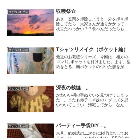
いたトーク帽を作る目論見である。パー
ルのネックレスも、母が大好きな ロッキ
ーホラー...
収穫祭☆
ひまつぶし手芸
あさ、玄関を掃除しようと、外を掃き掃
除してたら…大家さんが通りかかって、
枝豆たべっかい？？食べんだったらもぎ
ってくっから！と、こんなにたくさん頂
きました☆わーい！わーい！それから、
お外ではさみでちょきちょき収穫。ボウ
ルに山盛りです。あしたは...
Tシャツリメイク（ポケット編）
ひまつぶし手芸
最近のお裁縫シリーズ…今回は、相方の
ロンTにポケットを付けました。まず、型
紙をとる。胸ポケットの付いた服を探し
て、コピー用紙とか薄い紙をあててペン
でなぞる。出来たら真ん中で二つ折りし
てみて、左右対称になるように切る。そ
したら、厚紙を、そのサ...
深夜の裁縫…。
ひまつぶし手芸
かわいい柄の手ぬぐいを見つけてしまっ
た…。またも赤子（※妹の）グッズを思
いついてしまい、帰宅してから、なんと
なく勢いで始めてしまった…。早く寝ろ
よ。私よ…。明日も仕事。ハワイの病人
みてーだな。もっとチンピラ風にしたか
ったのだが…。襟付きシャ...
パーティー手袋DIY…。
ひまつぶし手芸
来月、結婚式の二次会にお呼ばれしてお