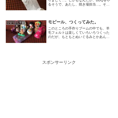
りまして…。しかもなんだか、BBQをや
るそうで、あたし、焼き場担当…。それ
はまあいいのだが、（楽しそうだし、そ
んなに知ってる人多くないから役目があ
った方が…ムニャムニャ）服どうすっ
ぺ？？いくら焼き場でもさ...
モビール、つくってみた。
ひまつぶし手芸
このところの手作りブームの中でも、羊
毛フェルトは楽しくていろいろつくった
のだが、もともとぬいぐるみとかあんま
り好きじゃないしね。作るのが単純にた
のしいだけなので、なんか活用できない
ものか…と考えて、そーだ。もうすぐう
まれる姪っ子（仮）のベッ...
スポンサーリンク