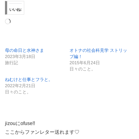
いいね:
読
み
込
み
母の命日と水神さま
オトナの社会科見学 ストリッ
2023年3月18日
プ編！
中…
旅行記
2015年6月24日
日々のこと。
ねむけと仕事とフラと。
2022年2月21日
日々のこと。
jizouにofuse!!
ここからファンレター送れます♡