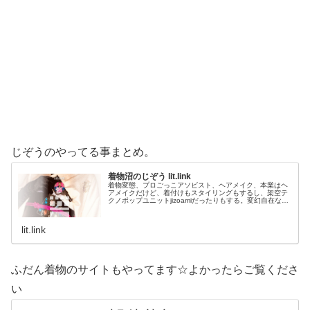
じぞうのやってる事まとめ。
着物沼のじぞう lit.link
着物変態、プロごっこアソビスト、ヘアメイク、本業はヘ
アメイクだけど、着付けもスタイリングもするし、架空テ
クノポップユニットjizoamiだったりもする。変幻自在なた
だの着物好き。性神信仰研究家。、SNS、画像、音楽、動
画、個性とスタイルを１…
lit.link
ふだん着物のサイトもやってます☆よかったらご覧くださ
い