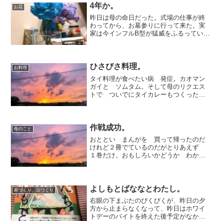
4年か。
お花
昨日は母の命日だった。式場の仕事が終
わってから、お墓参りに行って来た。実
家は今インフルB型が猛威をふるっている
らしい。先日の法事でみんな集まった翌
日に、神奈川から来ていた妹2が喉が痛い
と言い始めもしコロナだったらどうしよ
う。なんて古谷家一同...
ひさびさ料理。
お料理
タイ料理が食べたい病 発症。カオマン
ガイと ソムタム。そして母のリクエス
トで ついでにタイカレーもつくった。
カオマンガイは 案外簡単だし スープ
も一気にできるから便利だ。鶏もも肉を
塊のまま なべに水と しょうが ねぎ
の青いところをいれて煮る...
作戦成功。
母のこと
おととい まんがを 買って帰ったのだ
けれど２冊でているのだがとりあえず
１巻だけ。おもしろいかどうか わから
なかったのもあるけどこれは作戦であ
る。私が買った漫画は たいてい 母も
読む。そのまんがが 母の ツボだった
場合早いと 次の日には そ...
よしもとばななとわたし。
家づくり、店づくり
右眼の下まぶたのぴくぴくが、昨日の夕
方から止まらなくなって、昨日はホワイ
トデーのバイトを終えた後予定がなかっ