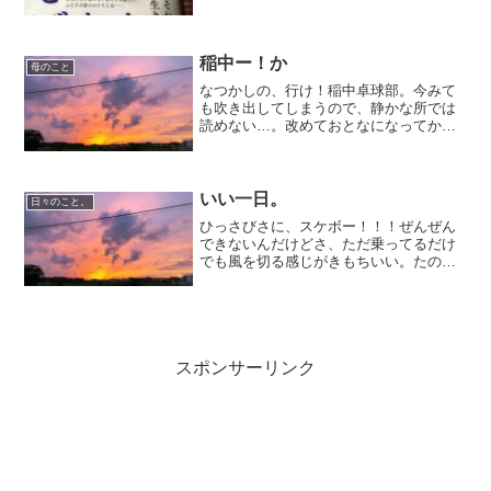
たので、早々に帰宅し、こりゃ寝不足だ
な。と結構寝たものの…朝起きてもまだ
ぴくぴく…。どうやら、寝不足かつ、連
日携帯とにらめっこして、...
稲中ー！か
母のこと
なつかしの、行け！稲中卓球部。今みて
も吹き出してしまうので、静かな所では
読めない…。改めておとなになってから
読んでみて、もしや…。と思ったのが、
卓球歴60年。岸本のババア。髪型、ただ
のおばちゃんパーマだと思って読んでた
けど…これ！昔の美容師...
いい一日。
日々のこと。
ひっさびさに、スケボー！！！ぜんぜん
できないんだけどさ、ただ乗ってるだけ
でも風を切る感じがきもちいい。たのし
いなあ。うまくなりたいなー。手の怪我
にはきをつけなきゃだけど。珍しく、母
と休みが合ったので、お蕎麦を食べにつ
くばへ。那由他さんに。私...
スポンサーリンク