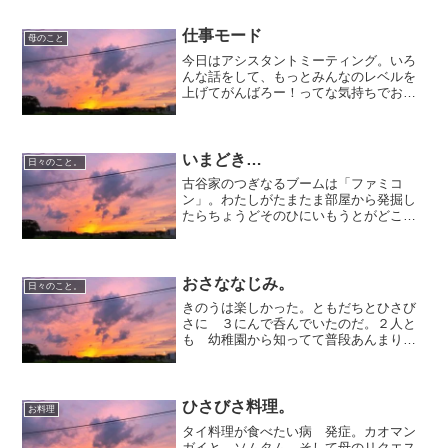
す。がんばらなきゃ！
仕事モード
母のこと
今日はアシスタントミーティング。いろ
んな話をして、もっとみんなのレベルを
上げてがんばろー！ってな気持ちでお家
に帰って来たら…ひゃっほーい！リアル
クローズ新刊だー！！コレで更に仕事モ
ードUPだわ☆
いまどき…
日々のこと。
古谷家のつぎなるブームは「ファミコ
ン」。わたしがたまたま部屋から発掘し
たらちょうどそのひにいもうとがどこぞ
から機械とソフトをもらってきたのだ。
なんというタイミング！へやにあったの
は残念ながらつかえなかったのでもらっ
たやつをつないだ。もらって...
おさななじみ。
日々のこと。
きのうは楽しかった。ともだちとひさび
さに ３にんで呑んでいたのだ。２人と
も 幼稚園から知ってて普段あんまり会
わないけどやっぱり会って話すと昔から
のともだちって楽だな～いろんな話をし
た。おとなになってるはずだけど芯のと
ころはなんにもかわらない...
ひさびさ料理。
お料理
タイ料理が食べたい病 発症。カオマン
ガイと ソムタム。そして母のリクエス