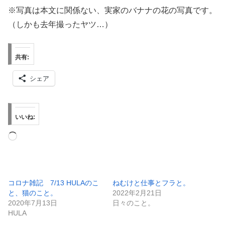
※写真は本文に関係ない、実家のバナナの花の写真です。
（しかも去年撮ったヤツ…）
共有:
シェア
いいね:
読
み
込
み
コロナ雑記 7/13 HULAのこ
ねむけと仕事とフラと。
と、猫のこと。
2022年2月21日
中…
2020年7月13日
日々のこと。
HULA