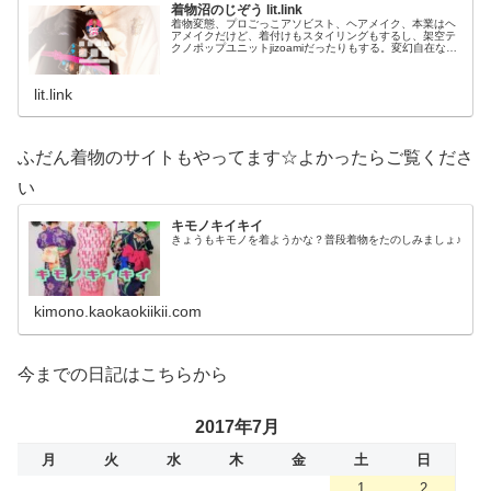
着物沼のじぞう lit.link
着物変態、プロごっこアソビスト、ヘアメイク、本業はヘ
アメイクだけど、着付けもスタイリングもするし、架空テ
クノポップユニットjizoamiだったりもする。変幻自在なた
だの着物好き。性神信仰研究家。、SNS、画像、音楽、動
画、個性とスタイルを１…
lit.link
ふだん着物のサイトもやってます☆よかったらご覧くださ
い
キモノキイキイ
きょうもキモノを着ようかな？普段着物をたのしみましょ♪
kimono.kaokaokiikii.com
今までの日記はこちらから
2017年7月
月
火
水
木
金
土
日
1
2