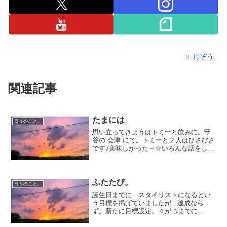
じぞう
関連記事
たまには
日々のこと。
思い立ってきょうはトミーと飲みに。守
谷の 会津 にて。トミーと２人はひさびさ
です♪美味しかった～☆いろんな話をして
また明日からがんばります～！またいこ
うね～
ふたたび。
日々のこと。
誕生日までに スタイリストになるとい
う目標を掲げていましたが...達成なら
ず。新たに目標設定。４がつまでに
は！！！今までの努力不足が悔やまれま