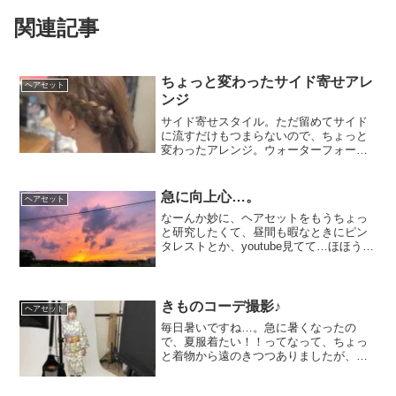
関連記事
ちょっと変わったサイド寄せアレ
ヘアセット
ンジ
サイド寄せスタイル。ただ留めてサイド
に流すだけもつまらないので、ちょっと
変わったアレンジ。ウォーターフォール×
あみこみ。ちょっと手が込んでるよーに
見えます。カゴ編みみたいなのも気にな
ってるんだけど、ちょっと練習しないと
急に向上心…。
ヘアセット
ね〜。今日は、私は家で...
なーんか妙に、ヘアセットをもうちょっ
と研究したくて、昼間も暇なときにピン
タレストとか、youtube見てて…ほほう、
なるほどねー。なんて思ってみたり。イ
ンスタとかも、真剣に見だすと、ホント
上手い人いっぱいいるなあ…。ふむふ
む。そっかー。こー...
きものコーデ撮影♪
ヘアセット
毎日暑いですね…。急に暑くなったの
で、夏服着たい！！ってなって、ちょっ
と着物から遠のきつつありましたが、私
の好きな洋服ミックスのコーデで撮影を
してきました☆ヘアメイクも、きものの