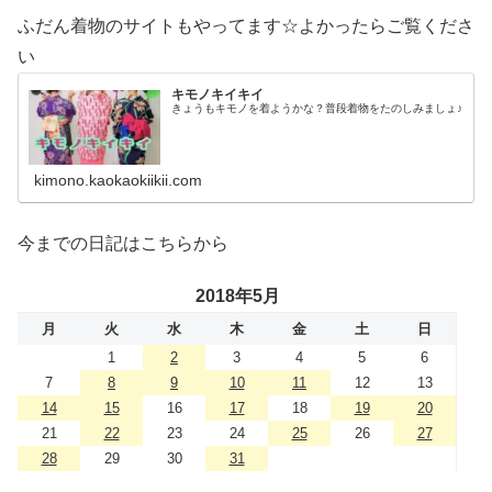
ふだん着物のサイトもやってます☆よかったらご覧くださ
い
キモノキイキイ
きょうもキモノを着ようかな？普段着物をたのしみましょ♪
kimono.kaokaokiikii.com
今までの日記はこちらから
2018年5月
月
火
水
木
金
土
日
1
2
3
4
5
6
7
8
9
10
11
12
13
14
15
16
17
18
19
20
21
22
23
24
25
26
27
28
29
30
31