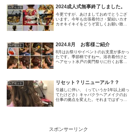
スタイリングも全て担当しての初撮影。
めちゃめちゃ可愛らしいモデ...
2024成人式無事終了しました。
ヘアセット
今更ですが、あけましておめでとうござ
います。今年も出張着付け・髪結いカオ
カオキイキイをどうぞ宜しくお願い致し
ます。ありがたいことに元旦から切れ目
なくお仕事頂けて、怒涛の成人式3日間を
終えここ数日でやっとひと心地ついたと
ころ。今年担当させてい...
2024.8月 お客様ご紹介
ヘアセット
8月はお祭りやイベントのお支度が多かっ
たです。季節柄ですね〜。浴衣着付けと
ヘアセット水戸の黄門祭りに行くお客
様。ひまわりの髪飾りがぴったり♪コンサ
ートに行かれるお客様。素敵な浴衣です
よね。帯は角出し風×リボンで大人可愛
く。ひたちなかのお祭り...
リセット？リニューアル？？
ヘアセット
引越しに伴い、（っていうか1年以上経っ
てたけどさ）キャバクラヘアメイクのお
仕事の拠点を変えた。それまではずっ
と、取手・柏で活動していたけど、ご縁
があって家から30分ほどの距離にある神
栖のキャバクラで今はお仕事させていた
だいている。場所が変わ...
スポンサーリンク