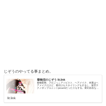
じぞうのやってる事まとめ。
着物沼のじぞう lit.link
着物変態、プロごっこアソビスト、ヘアメイク、本業はヘ
アメイクだけど、着付けもスタイリングもするし、架空テ
クノポップユニットjizoamiだったりもする。変幻自在なた
だの着物好き。性神信仰研究家。、SNS、画像、音楽、動
画、個性とスタイルを１…
lit.link