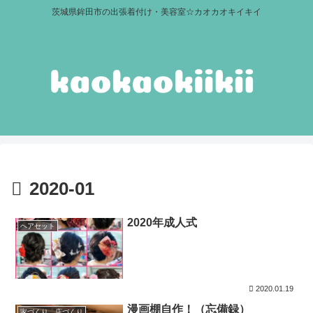
茨城県鉾田市の出張着付け・美容室☆カオカオキイキイ
2020-01
2020年成人式
ヘアセット
2020.01.19
漫画棚自作！（忘備録）
家づくり、店づくり